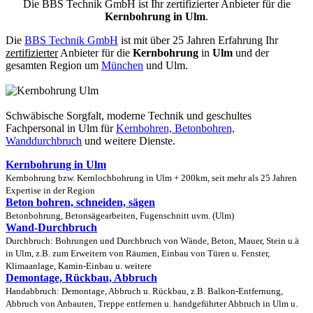
Die BBS Technik GmbH ist Ihr zertifizierter Anbieter für die
Kernbohrung in Ulm
.
Die
BBS Technik GmbH
ist mit über 25 Jahren Erfahrung Ihr
zertifizierter
Anbieter für die
Kernbohrung
in
Ulm
und der
gesamten Region um
München
und Ulm.
Schwäbische Sorgfalt, moderne Technik und geschultes
Fachpersonal
in Ulm für
Kernbohren, Betonbohren,
Wanddurchbruch
und weitere Dienste.
Kernbohrung in Ulm
Kernbohrung bzw. Kernlochbohrung in Ulm + 200km, seit mehr als 25 Jahren
Expertise in der Region
Beton bohren, schneiden, sägen
Betonbohrung, Betonsägearbeiten, Fugenschnitt uvm. (Ulm)
Wand-Durchbruch
Durchbruch: Bohrungen und Durchbruch von Wände, Beton, Mauer, Stein u.ä
in Ulm, z.B. zum Erweitern von Räumen, Einbau von Türen u. Fenster,
Klimaanlage, Kamin-Einbau u. weitere
Demontage, Rückbau, Abbruch
Handabbruch: Demontage, Abbruch u. Rückbau, z.B. Balkon-Entfernung,
Abbruch von Anbauten, Treppe entfernen u. handgeführter Abbruch in Ulm u.