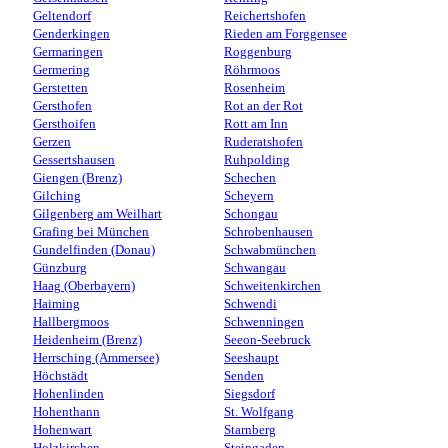
Geltendorf
Reichertshofen
Genderkingen
Rieden am Forggensee
Germaringen
Roggenburg
Germering
Röhrmoos
Gerstetten
Rosenheim
Gersthofen
Rot an der Rot
Gersthoifen
Rott am Inn
Gerzen
Ruderatshofen
Gessertshausen
Ruhpolding
Giengen (Brenz)
Schechen
Gilching
Scheyern
Gilgenberg am Weilhart
Schongau
Grafing bei München
Schrobenhausen
Gundelfinden (Donau)
Schwabmünchen
Günzburg
Schwangau
Haag (Oberbayern)
Schweitenkirchen
Haiming
Schwendi
Hallbergmoos
Schwenningen
Heidenheim (Brenz)
Seeon-Seebruck
Herrsching (Ammersee)
Seeshaupt
Höchstädt
Senden
Hohenlinden
Siegsdorf
Hohenthann
St. Wolfgang
Hohenwart
Starnberg