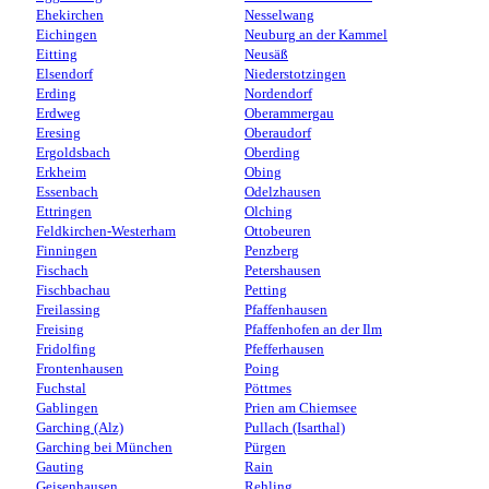
Ehekirchen
Nesselwang
Eichingen
Neuburg an der Kammel
Eitting
Neusäß
Elsendorf
Niederstotzingen
Erding
Nordendorf
Erdweg
Oberammergau
Eresing
Oberaudorf
Ergoldsbach
Oberding
Erkheim
Obing
Essenbach
Odelzhausen
Ettringen
Olching
Feldkirchen-Westerham
Ottobeuren
Finningen
Penzberg
Fischach
Petershausen
Fischbachau
Petting
Freilassing
Pfaffenhausen
Freising
Pfaffenhofen an der Ilm
Fridolfing
Pfefferhausen
Frontenhausen
Poing
Fuchstal
Pöttmes
Gablingen
Prien am Chiemsee
Garching (Alz)
Pullach (Isarthal)
Garching bei München
Pürgen
Gauting
Rain
Geisenhausen
Rehling