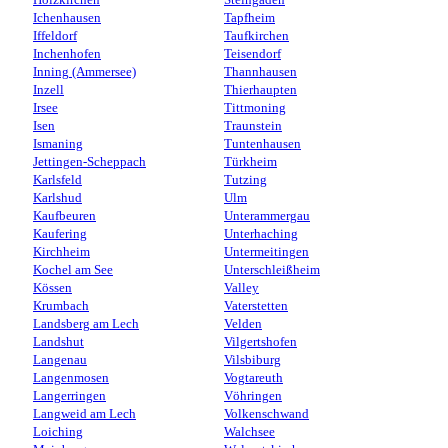
Holzkirchen
Steingaden
Ichenhausen
Tapfheim
Iffeldorf
Taufkirchen
Inchenhofen
Teisendorf
Inning (Ammersee)
Thannhausen
Inzell
Thierhaupten
Irsee
Tittmoning
Isen
Traunstein
Ismaning
Tuntenhausen
Jettingen-Scheppach
Türkheim
Karlsfeld
Tutzing
Karlshud
Ulm
Kaufbeuren
Unterammergau
Kaufering
Unterhaching
Kirchheim
Untermeitingen
Kochel am See
Unterschleißheim
Kössen
Valley
Krumbach
Vaterstetten
Landsberg am Lech
Velden
Landshut
Vilgertshofen
Langenau
Vilsbiburg
Langenmosen
Vogtareuth
Langerringen
Vöhringen
Langweid am Lech
Volkenschwand
Loiching
Walchsee