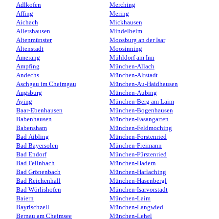
Adlkofen
Merching
Affing
Mering
Aichach
Mickhausen
Allershausen
Mindelheim
Altenmünster
Moosburg an der Isar
Altenstadt
Moosinning
Amerang
Mühldorf am Inn
Ampfing
München-Allach
Andechs
München-Altstadt
Aschgau im Cheimgau
München-Au-Haidhausen
Augsburg
München-Aubing
Aying
München-Berg am Laim
Baar-Ebenhausen
München-Bogenhausen
Babenhausen
München-Fasangarten
Babensham
München-Feldmoching
Bad Aibling
München-Forstenried
Bad Bayersolen
München-Freimann
Bad Endorf
München-Fürstenried
Bad Feilnbach
München-Hadern
Bad Grönenbach
München-Harlaching
Bad Reichenhall
München-Hasenbergl
Bad Wörlishofen
München-Isarvorstadt
Baiern
München-Laim
Bayrischzell
München-Langwied
Bernau am Cheimsee
München-Lehel