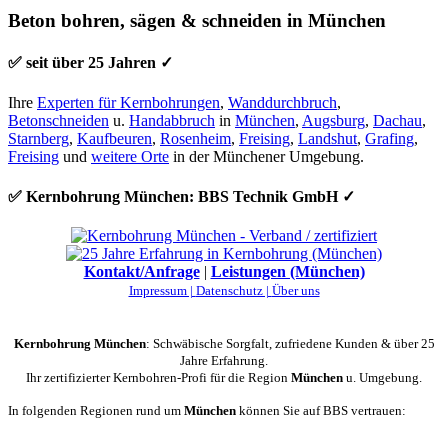
Beton bohren, sägen & schneiden in München
✅ seit über 25 Jahren ✓
Ihre
Experten für Kernbohrungen
,
Wanddurchbruch
,
Betonschneiden
u.
Handabbruch
in
München
,
Augsburg
,
Dachau
,
Starnberg
,
Kaufbeuren
,
Rosenheim
,
Freising
,
Landshut
,
Grafing
,
Freising
und
weitere Orte
in der Münchener Umgebung.
✅ Kernbohrung München: BBS Technik GmbH ✓
Kontakt/Anfrage
|
Leistungen (München)
Impressum |
Datenschutz |
Über uns
Kernbohrung München
: Schwäbische Sorgfalt, zufriedene Kunden & über 25
Jahre Erfahrung.
Ihr zertifizierter Kernbohren-Profi für die Region
München
u. Umgebung.
In folgenden Regionen rund um
München
können Sie auf BBS vertrauen: