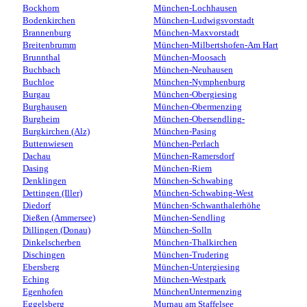
Bockhorn
München-Lochhausen
Bodenkirchen
München-Ludwigsvorstadt
Brannenburg
München-Maxvorstadt
Breitenbrumm
München-Milbertshofen-Am Hart
Brunnthal
München-Moosach
Buchbach
München-Neuhausen
Buchloe
München-Nymphenburg
Burgau
München-Obergiesing
Burghausen
München-Obermenzing
Burgheim
München-Obersendling-
Burgkirchen (Alz)
München-Pasing
Buttenwiesen
München-Perlach
Dachau
München-Ramersdorf
Dasing
München-Riem
Denklingen
München-Schwabing
Dettingen (Iller)
München-Schwabing-West
Diedorf
München-Schwanthalerhöhe
Dießen (Ammersee)
München-Sendling
Dillingen (Donau)
München-Solln
Dinkelscherben
München-Thalkirchen
Dischingen
München-Trudering
Ebersberg
München-Untergiesing
Eching
München-Westpark
Egenhofen
MünchenUntermenzing
Eggelsberg
Murnau am Staffelsee