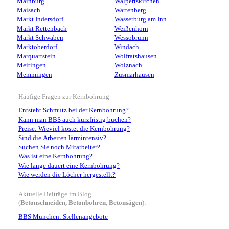
Mainburg
Walpertskirchen
Maisach
Wartenberg
Markt Indersdorf
Wasserburg am Inn
Markt Rettenbach
Weißenhorn
Markt Schwaben
Wessobrunn
Marktoberdorf
Windach
Marquartstein
Wolfratshausen
Meitingen
Wolznach
Memmingen
Zusmarhausen
Häufige Fragen zur Kernbohrung
Entsteht Schmutz bei der Kernbohrung?
Kann man BBS auch kurzfristig buchen?
Preise: Wieviel kostet die Kernbohrung?
Sind die Arbeiten lärmintensiv?
Suchen Sie noch Mitarbeiter?
Was ist eine Kernbohrung?
Wie lange dauert eine Kernbohrung?
Wie werden die Löcher hergestellt?
Aktuelle Beiträge im Blog
(
Betonschneiden, Betonbohren, Betonsägen
):
BBS München: Stellenangebote