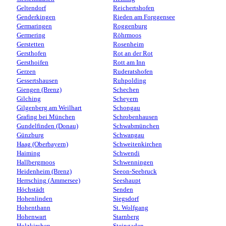
Geltendorf
Reichertshofen
Genderkingen
Rieden am Forggensee
Germaringen
Roggenburg
Germering
Röhrmoos
Gerstetten
Rosenheim
Gersthofen
Rot an der Rot
Gersthoifen
Rott am Inn
Gerzen
Ruderatshofen
Gessertshausen
Ruhpolding
Giengen (Brenz)
Schechen
Gilching
Scheyern
Gilgenberg am Weilhart
Schongau
Grafing bei München
Schrobenhausen
Gundelfinden (Donau)
Schwabmünchen
Günzburg
Schwangau
Haag (Oberbayern)
Schweitenkirchen
Haiming
Schwendi
Hallbergmoos
Schwenningen
Heidenheim (Brenz)
Seeon-Seebruck
Herrsching (Ammersee)
Seeshaupt
Höchstädt
Senden
Hohenlinden
Siegsdorf
Hohenthann
St. Wolfgang
Hohenwart
Starnberg