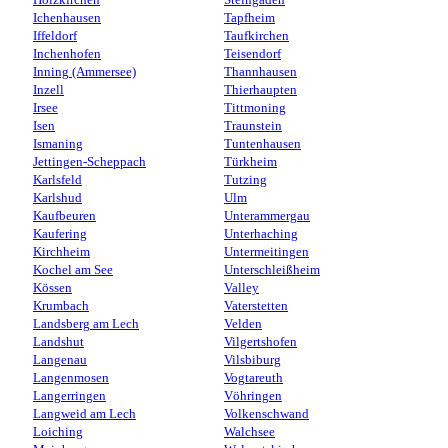
Holzkirchen
Steingaden
Ichenhausen
Tapfheim
Iffeldorf
Taufkirchen
Inchenhofen
Teisendorf
Inning (Ammersee)
Thannhausen
Inzell
Thierhaupten
Irsee
Tittmoning
Isen
Traunstein
Ismaning
Tuntenhausen
Jettingen-Scheppach
Türkheim
Karlsfeld
Tutzing
Karlshud
Ulm
Kaufbeuren
Unterammergau
Kaufering
Unterhaching
Kirchheim
Untermeitingen
Kochel am See
Unterschleißheim
Kössen
Valley
Krumbach
Vaterstetten
Landsberg am Lech
Velden
Landshut
Vilgertshofen
Langenau
Vilsbiburg
Langenmosen
Vogtareuth
Langerringen
Vöhringen
Langweid am Lech
Volkenschwand
Loiching
Walchsee