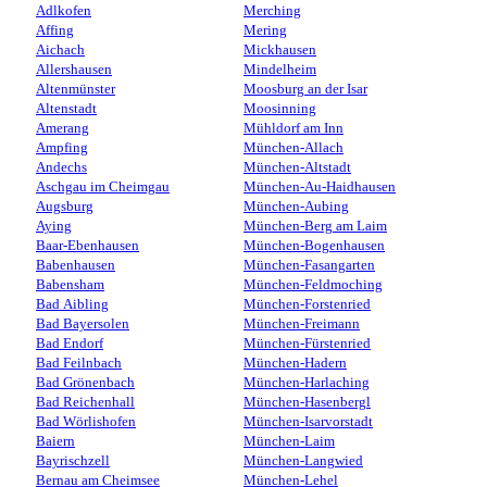
Adlkofen
Merching
Affing
Mering
Aichach
Mickhausen
Allershausen
Mindelheim
Altenmünster
Moosburg an der Isar
Altenstadt
Moosinning
Amerang
Mühldorf am Inn
Ampfing
München-Allach
Andechs
München-Altstadt
Aschgau im Cheimgau
München-Au-Haidhausen
Augsburg
München-Aubing
Aying
München-Berg am Laim
Baar-Ebenhausen
München-Bogenhausen
Babenhausen
München-Fasangarten
Babensham
München-Feldmoching
Bad Aibling
München-Forstenried
Bad Bayersolen
München-Freimann
Bad Endorf
München-Fürstenried
Bad Feilnbach
München-Hadern
Bad Grönenbach
München-Harlaching
Bad Reichenhall
München-Hasenbergl
Bad Wörlishofen
München-Isarvorstadt
Baiern
München-Laim
Bayrischzell
München-Langwied
Bernau am Cheimsee
München-Lehel