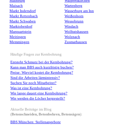
Mainburg
Walpertskirchen
Maisach
Wartenberg
Markt Indersdorf
Wasserburg am Inn
Markt Rettenbach
Weißenhorn
Markt Schwaben
Wessobrunn
Marktoberdorf
Windach
Marquartstein
Wolfratshausen
Meitingen
Wolznach
Memmingen
Zusmarhausen
Häufige Fragen zur Kernbohrung
Entsteht Schmutz bei der Kernbohrung?
Kann man BBS auch kurzfristig buchen?
Preise: Wieviel kostet die Kernbohrung?
Sind die Arbeiten lärmintensiv?
Suchen Sie noch Mitarbeiter?
Was ist eine Kernbohrung?
Wie lange dauert eine Kernbohrung?
Wie werden die Löcher hergestellt?
Aktuelle Beiträge im Blog
(
Betonschneiden, Betonbohren, Betonsägen
):
BBS München: Stellenangebote