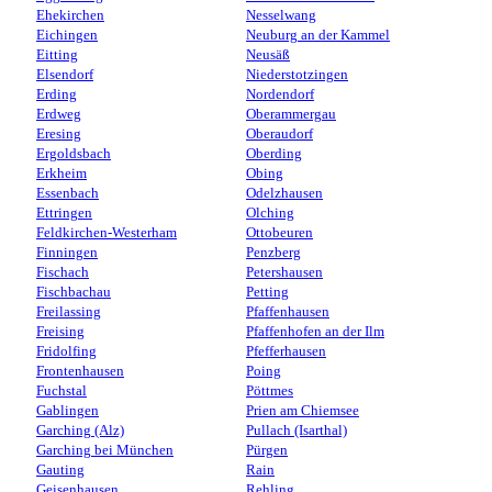
Ehekirchen
Nesselwang
Eichingen
Neuburg an der Kammel
Eitting
Neusäß
Elsendorf
Niederstotzingen
Erding
Nordendorf
Erdweg
Oberammergau
Eresing
Oberaudorf
Ergoldsbach
Oberding
Erkheim
Obing
Essenbach
Odelzhausen
Ettringen
Olching
Feldkirchen-Westerham
Ottobeuren
Finningen
Penzberg
Fischach
Petershausen
Fischbachau
Petting
Freilassing
Pfaffenhausen
Freising
Pfaffenhofen an der Ilm
Fridolfing
Pfefferhausen
Frontenhausen
Poing
Fuchstal
Pöttmes
Gablingen
Prien am Chiemsee
Garching (Alz)
Pullach (Isarthal)
Garching bei München
Pürgen
Gauting
Rain
Geisenhausen
Rehling