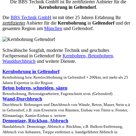
Die BBS Technik GmbH ist Ihr zertifizierter Anbieter für die
Kernbohrung in Geltendorf
.
Die
BBS Technik GmbH
ist mit über 25 Jahren Erfahrung Ihr
zertifizierter
Anbieter für die
Kernbohrung
in
Geltendorf
und der
gesamten Region um
München
und Geltendorf.
Schwäbische Sorgfalt, moderne Technik und geschultes
Fachpersonal
in Geltendorf für
Kernbohren, Betonbohren,
Wanddurchbruch
und weitere Dienste.
Kernbohrung in Geltendorf
Kernbohrung bzw. Kernlochbohrung in Geltendorf + 200km, seit mehr als 25
Jahren Expertise in der Region
Beton bohren, schneiden, sägen
Betonbohrung, Betonsägearbeiten, Fugenschnitt uvm. (Geltendorf)
Wand-Durchbruch
Durchbruch: Bohrungen und Durchbruch von Wände, Beton, Mauer, Stein u.ä
in Geltendorf, z.B. zum Erweitern von Räumen, Einbau von Türen u. Fenster,
Klimaanlage, Kamin-Einbau u. weitere
Demontage, Rückbau, Abbruch
Handabbruch: Demontage, Abbruch u. Rückbau, z.B. Balkon-Entfernung,
Abbruch von Anbauten, Treppe entfernen u. handgeführter Abbruch in