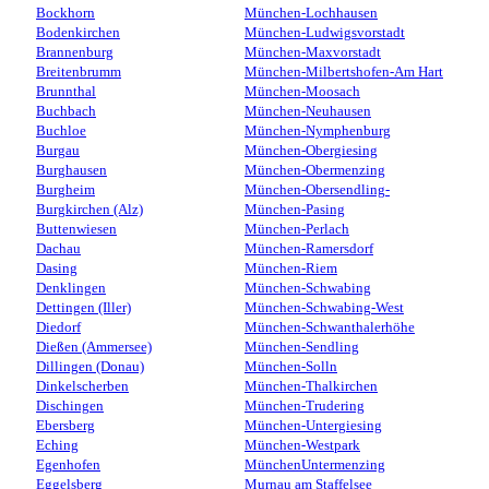
Bockhorn
München-Lochhausen
Bodenkirchen
München-Ludwigsvorstadt
Brannenburg
München-Maxvorstadt
Breitenbrumm
München-Milbertshofen-Am Hart
Brunnthal
München-Moosach
Buchbach
München-Neuhausen
Buchloe
München-Nymphenburg
Burgau
München-Obergiesing
Burghausen
München-Obermenzing
Burgheim
München-Obersendling-
Burgkirchen (Alz)
München-Pasing
Buttenwiesen
München-Perlach
Dachau
München-Ramersdorf
Dasing
München-Riem
Denklingen
München-Schwabing
Dettingen (Iller)
München-Schwabing-West
Diedorf
München-Schwanthalerhöhe
Dießen (Ammersee)
München-Sendling
Dillingen (Donau)
München-Solln
Dinkelscherben
München-Thalkirchen
Dischingen
München-Trudering
Ebersberg
München-Untergiesing
Eching
München-Westpark
Egenhofen
MünchenUntermenzing
Eggelsberg
Murnau am Staffelsee