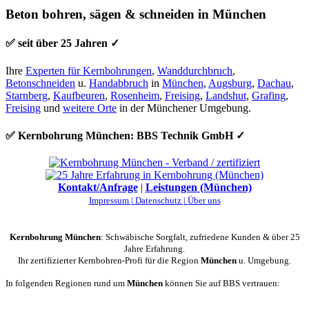
Beton bohren, sägen & schneiden in München
✅ seit über 25 Jahren ✓
Ihre
Experten für Kernbohrungen
,
Wanddurchbruch
,
Betonschneiden
u.
Handabbruch
in
München
,
Augsburg
,
Dachau
,
Starnberg
,
Kaufbeuren
,
Rosenheim
,
Freising
,
Landshut
,
Grafing
,
Freising
und
weitere Orte
in der Münchener Umgebung.
✅ Kernbohrung München: BBS Technik GmbH ✓
Kontakt/Anfrage
|
Leistungen (München)
Impressum |
Datenschutz |
Über uns
Kernbohrung München
: Schwäbische Sorgfalt, zufriedene Kunden & über 25
Jahre Erfahrung.
Ihr zertifizierter Kernbohren-Profi für die Region
München
u. Umgebung.
In folgenden Regionen rund um
München
können Sie auf BBS vertrauen: