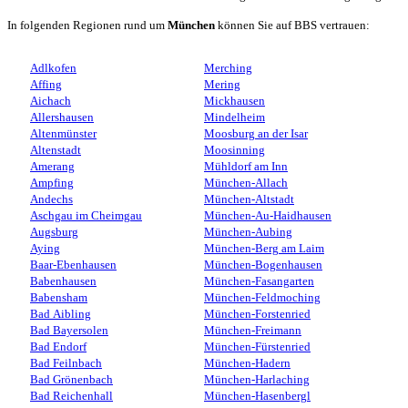
In folgenden Regionen rund um
München
können Sie auf BBS vertrauen:
Adlkofen
Merching
Affing
Mering
Aichach
Mickhausen
Allershausen
Mindelheim
Altenmünster
Moosburg an der Isar
Altenstadt
Moosinning
Amerang
Mühldorf am Inn
Ampfing
München-Allach
Andechs
München-Altstadt
Aschgau im Cheimgau
München-Au-Haidhausen
Augsburg
München-Aubing
Aying
München-Berg am Laim
Baar-Ebenhausen
München-Bogenhausen
Babenhausen
München-Fasangarten
Babensham
München-Feldmoching
Bad Aibling
München-Forstenried
Bad Bayersolen
München-Freimann
Bad Endorf
München-Fürstenried
Bad Feilnbach
München-Hadern
Bad Grönenbach
München-Harlaching
Bad Reichenhall
München-Hasenbergl