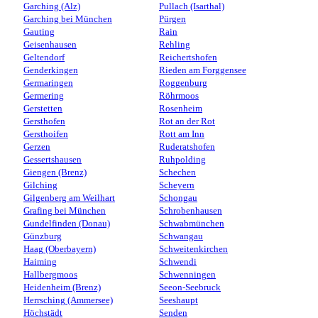
Garching (Alz)
Pullach (Isarthal)
Garching bei München
Pürgen
Gauting
Rain
Geisenhausen
Rehling
Geltendorf
Reichertshofen
Genderkingen
Rieden am Forggensee
Germaringen
Roggenburg
Germering
Röhrmoos
Gerstetten
Rosenheim
Gersthofen
Rot an der Rot
Gersthoifen
Rott am Inn
Gerzen
Ruderatshofen
Gessertshausen
Ruhpolding
Giengen (Brenz)
Schechen
Gilching
Scheyern
Gilgenberg am Weilhart
Schongau
Grafing bei München
Schrobenhausen
Gundelfinden (Donau)
Schwabmünchen
Günzburg
Schwangau
Haag (Oberbayern)
Schweitenkirchen
Haiming
Schwendi
Hallbergmoos
Schwenningen
Heidenheim (Brenz)
Seeon-Seebruck
Herrsching (Ammersee)
Seeshaupt
Höchstädt
Senden