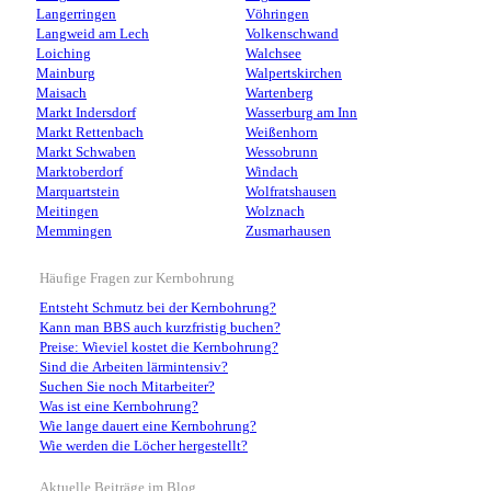
Langerringen
Vöhringen
Langweid am Lech
Volkenschwand
Loiching
Walchsee
Mainburg
Walpertskirchen
Maisach
Wartenberg
Markt Indersdorf
Wasserburg am Inn
Markt Rettenbach
Weißenhorn
Markt Schwaben
Wessobrunn
Marktoberdorf
Windach
Marquartstein
Wolfratshausen
Meitingen
Wolznach
Memmingen
Zusmarhausen
Häufige Fragen zur Kernbohrung
Entsteht Schmutz bei der Kernbohrung?
Kann man BBS auch kurzfristig buchen?
Preise: Wieviel kostet die Kernbohrung?
Sind die Arbeiten lärmintensiv?
Suchen Sie noch Mitarbeiter?
Was ist eine Kernbohrung?
Wie lange dauert eine Kernbohrung?
Wie werden die Löcher hergestellt?
Aktuelle Beiträge im Blog