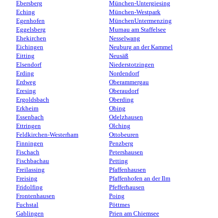
Ebersberg
München-Untergiesing
Eching
München-Westpark
Egenhofen
MünchenUntermenzing
Eggelsberg
Murnau am Staffelsee
Ehekirchen
Nesselwang
Eichingen
Neuburg an der Kammel
Eitting
Neusäß
Elsendorf
Niederstotzingen
Erding
Nordendorf
Erdweg
Oberammergau
Eresing
Oberaudorf
Ergoldsbach
Oberding
Erkheim
Obing
Essenbach
Odelzhausen
Ettringen
Olching
Feldkirchen-Westerham
Ottobeuren
Finningen
Penzberg
Fischach
Petershausen
Fischbachau
Petting
Freilassing
Pfaffenhausen
Freising
Pfaffenhofen an der Ilm
Fridolfing
Pfefferhausen
Frontenhausen
Poing
Fuchstal
Pöttmes
Gablingen
Prien am Chiemsee