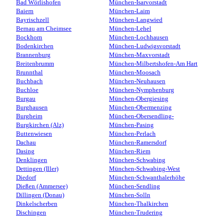
Bad Wörlishofen
München-Isarvorstadt
Baiern
München-Laim
Bayrischzell
München-Langwied
Bernau am Cheimsee
München-Lehel
Bockhorn
München-Lochhausen
Bodenkirchen
München-Ludwigsvorstadt
Brannenburg
München-Maxvorstadt
Breitenbrumm
München-Milbertshofen-Am Hart
Brunnthal
München-Moosach
Buchbach
München-Neuhausen
Buchloe
München-Nymphenburg
Burgau
München-Obergiesing
Burghausen
München-Obermenzing
Burgheim
München-Obersendling-
Burgkirchen (Alz)
München-Pasing
Buttenwiesen
München-Perlach
Dachau
München-Ramersdorf
Dasing
München-Riem
Denklingen
München-Schwabing
Dettingen (Iller)
München-Schwabing-West
Diedorf
München-Schwanthalerhöhe
Dießen (Ammersee)
München-Sendling
Dillingen (Donau)
München-Solln
Dinkelscherben
München-Thalkirchen
Dischingen
München-Trudering