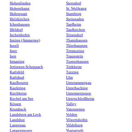
Hohenlinden
Siegsdorf
Hohenthann
St. Wolfgang
Hohenwart
Starnberg
Holzkirchen
Steingaden
Ichenhausen
Tapfheim
Iffeldorf
Taufkirchen
Inchenhofen
Teisendorf
Inning (Ammersee)
Thannhausen
Inzell
Thierhaupten
Irsee
Tittmoning
Isen
Traunstein
Ismaning
Tuntenhausen
Jettingen-Scheppach
Türkheim
Karlsfeld
Tutzing
Karlshud
Ulm
Kaufbeuren
Unterammergau
Kaufering
Unterhaching
Kirchheim
Untermeitingen
Kochel am See
Unterschleißheim
Kössen
Valley
Krumbach
Vaterstetten
Landsberg am Lech
Velden
Landshut
Vilgertshofen
Langenau
Vilsbiburg
Langenmosen
Vogtareuth