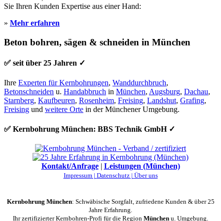
Sie Ihren Kunden Expertise aus einer Hand:
»
Mehr erfahren
Beton bohren, sägen & schneiden in München
✅ seit über 25 Jahren ✓
Ihre
Experten für Kernbohrungen
,
Wanddurchbruch
,
Betonschneiden
u.
Handabbruch
in
München
,
Augsburg
,
Dachau
,
Starnberg
,
Kaufbeuren
,
Rosenheim
,
Freising
,
Landshut
,
Grafing
,
Freising
und
weitere Orte
in der Münchener Umgebung.
✅ Kernbohrung München: BBS Technik GmbH ✓
Kontakt/Anfrage
|
Leistungen (München)
Impressum |
Datenschutz |
Über uns
Kernbohrung München
: Schwäbische Sorgfalt, zufriedene Kunden & über 25
Jahre Erfahrung.
Ihr zertifizierter Kernbohren-Profi für die Region
München
u. Umgebung.