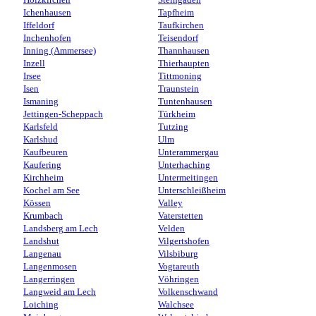
Holzkirchen
Steingaden
Ichenhausen
Tapfheim
Iffeldorf
Taufkirchen
Inchenhofen
Teisendorf
Inning (Ammersee)
Thannhausen
Inzell
Thierhaupten
Irsee
Tittmoning
Isen
Traunstein
Ismaning
Tuntenhausen
Jettingen-Scheppach
Türkheim
Karlsfeld
Tutzing
Karlshud
Ulm
Kaufbeuren
Unterammergau
Kaufering
Unterhaching
Kirchheim
Untermeitingen
Kochel am See
Unterschleißheim
Kössen
Valley
Krumbach
Vaterstetten
Landsberg am Lech
Velden
Landshut
Vilgertshofen
Langenau
Vilsbiburg
Langenmosen
Vogtareuth
Langerringen
Vöhringen
Langweid am Lech
Volkenschwand
Loiching
Walchsee