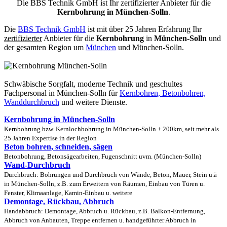
Die BBS Technik GmbH ist Ihr zertifizierter Anbieter für die
Kernbohrung in München-Solln
.
Die
BBS Technik GmbH
ist mit über 25 Jahren Erfahrung Ihr
zertifizierter
Anbieter für die
Kernbohrung
in
München-Solln
und
der gesamten Region um
München
und München-Solln.
Schwäbische Sorgfalt, moderne Technik und geschultes
Fachpersonal
in München-Solln für
Kernbohren, Betonbohren,
Wanddurchbruch
und weitere Dienste.
Kernbohrung in München-Solln
Kernbohrung bzw. Kernlochbohrung in München-Solln + 200km, seit mehr als
25 Jahren Expertise in der Region
Beton bohren, schneiden, sägen
Betonbohrung, Betonsägearbeiten, Fugenschnitt uvm. (München-Solln)
Wand-Durchbruch
Durchbruch: Bohrungen und Durchbruch von Wände, Beton, Mauer, Stein u.ä
in München-Solln, z.B. zum Erweitern von Räumen, Einbau von Türen u.
Fenster, Klimaanlage, Kamin-Einbau u. weitere
Demontage, Rückbau, Abbruch
Handabbruch: Demontage, Abbruch u. Rückbau, z.B. Balkon-Entfernung,
Abbruch von Anbauten, Treppe entfernen u. handgeführter Abbruch in