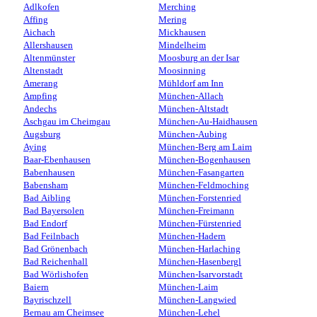
Adlkofen
Merching
Affing
Mering
Aichach
Mickhausen
Allershausen
Mindelheim
Altenmünster
Moosburg an der Isar
Altenstadt
Moosinning
Amerang
Mühldorf am Inn
Ampfing
München-Allach
Andechs
München-Altstadt
Aschgau im Cheimgau
München-Au-Haidhausen
Augsburg
München-Aubing
Aying
München-Berg am Laim
Baar-Ebenhausen
München-Bogenhausen
Babenhausen
München-Fasangarten
Babensham
München-Feldmoching
Bad Aibling
München-Forstenried
Bad Bayersolen
München-Freimann
Bad Endorf
München-Fürstenried
Bad Feilnbach
München-Hadern
Bad Grönenbach
München-Harlaching
Bad Reichenhall
München-Hasenbergl
Bad Wörlishofen
München-Isarvorstadt
Baiern
München-Laim
Bayrischzell
München-Langwied
Bernau am Cheimsee
München-Lehel