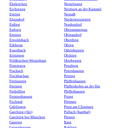
Ehekirchen
Nesselwang
Eichingen
Neuburg an der Kammel
Eitting
Neusäß
Elsendorf
Niederstotzingen
Erding
Nordendorf
Erdweg
Oberammergau
Eresing
Oberaudorf
Ergoldsbach
Oberding
Erkheim
Obing
Essenbach
Odelzhausen
Ettringen
Olching
Feldkirchen-Westerham
Ottobeuren
Finningen
Penzberg
Fischach
Petershausen
Fischbachau
Petting
Freilassing
Pfaffenhausen
Freising
Pfaffenhofen an der Ilm
Fridolfing
Pfefferhausen
Frontenhausen
Poing
Fuchstal
Pöttmes
Gablingen
Prien am Chiemsee
Garching (Alz)
Pullach (Isarthal)
Garching bei München
Pürgen
Gauting
Rain
Geisenhausen
Rehling