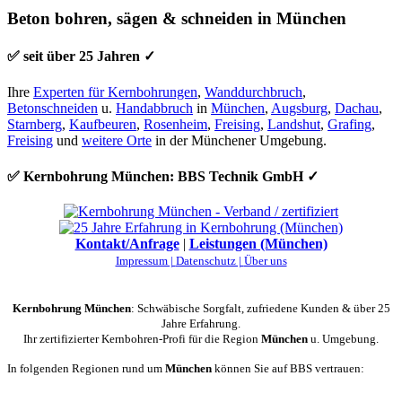
Beton bohren, sägen & schneiden in München
✅ seit über 25 Jahren ✓
Ihre
Experten für Kernbohrungen
,
Wanddurchbruch
,
Betonschneiden
u.
Handabbruch
in
München
,
Augsburg
,
Dachau
,
Starnberg
,
Kaufbeuren
,
Rosenheim
,
Freising
,
Landshut
,
Grafing
,
Freising
und
weitere Orte
in der Münchener Umgebung.
✅ Kernbohrung München: BBS Technik GmbH ✓
Kontakt/Anfrage
|
Leistungen (München)
Impressum |
Datenschutz |
Über uns
Kernbohrung München
: Schwäbische Sorgfalt, zufriedene Kunden & über 25
Jahre Erfahrung.
Ihr zertifizierter Kernbohren-Profi für die Region
München
u. Umgebung.
In folgenden Regionen rund um
München
können Sie auf BBS vertrauen: