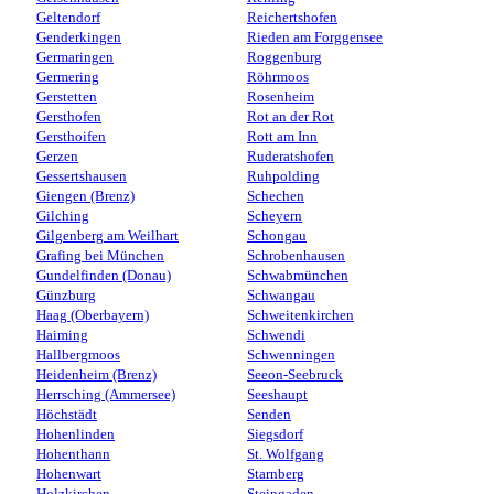
Geltendorf
Reichertshofen
Genderkingen
Rieden am Forggensee
Germaringen
Roggenburg
Germering
Röhrmoos
Gerstetten
Rosenheim
Gersthofen
Rot an der Rot
Gersthoifen
Rott am Inn
Gerzen
Ruderatshofen
Gessertshausen
Ruhpolding
Giengen (Brenz)
Schechen
Gilching
Scheyern
Gilgenberg am Weilhart
Schongau
Grafing bei München
Schrobenhausen
Gundelfinden (Donau)
Schwabmünchen
Günzburg
Schwangau
Haag (Oberbayern)
Schweitenkirchen
Haiming
Schwendi
Hallbergmoos
Schwenningen
Heidenheim (Brenz)
Seeon-Seebruck
Herrsching (Ammersee)
Seeshaupt
Höchstädt
Senden
Hohenlinden
Siegsdorf
Hohenthann
St. Wolfgang
Hohenwart
Starnberg