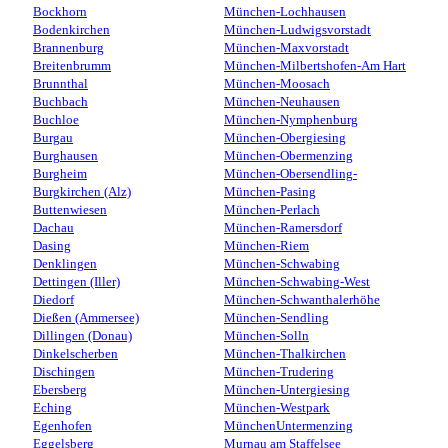
Bockhorn
München-Lochhausen
Bodenkirchen
München-Ludwigsvorstadt
Brannenburg
München-Maxvorstadt
Breitenbrumm
München-Milbertshofen-Am Hart
Brunnthal
München-Moosach
Buchbach
München-Neuhausen
Buchloe
München-Nymphenburg
Burgau
München-Obergiesing
Burghausen
München-Obermenzing
Burgheim
München-Obersendling-
Burgkirchen (Alz)
München-Pasing
Buttenwiesen
München-Perlach
Dachau
München-Ramersdorf
Dasing
München-Riem
Denklingen
München-Schwabing
Dettingen (Iller)
München-Schwabing-West
Diedorf
München-Schwanthalerhöhe
Dießen (Ammersee)
München-Sendling
Dillingen (Donau)
München-Solln
Dinkelscherben
München-Thalkirchen
Dischingen
München-Trudering
Ebersberg
München-Untergiesing
Eching
München-Westpark
Egenhofen
MünchenUntermenzing
Eggelsberg
Murnau am Staffelsee