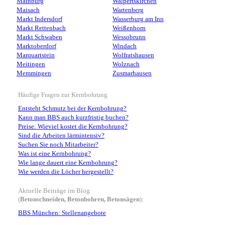
Mainburg
Walpertskirchen
Maisach
Wartenberg
Markt Indersdorf
Wasserburg am Inn
Markt Rettenbach
Weißenhorn
Markt Schwaben
Wessobrunn
Marktoberdorf
Windach
Marquartstein
Wolfratshausen
Meitingen
Wolznach
Memmingen
Zusmarhausen
Häufige Fragen zur Kernbohrung
Entsteht Schmutz bei der Kernbohrung?
Kann man BBS auch kurzfristig buchen?
Preise: Wieviel kostet die Kernbohrung?
Sind die Arbeiten lärmintensiv?
Suchen Sie noch Mitarbeiter?
Was ist eine Kernbohrung?
Wie lange dauert eine Kernbohrung?
Wie werden die Löcher hergestellt?
Aktuelle Beiträge im Blog
(
Betonschneiden, Betonbohren, Betonsägen
):
BBS München: Stellenangebote