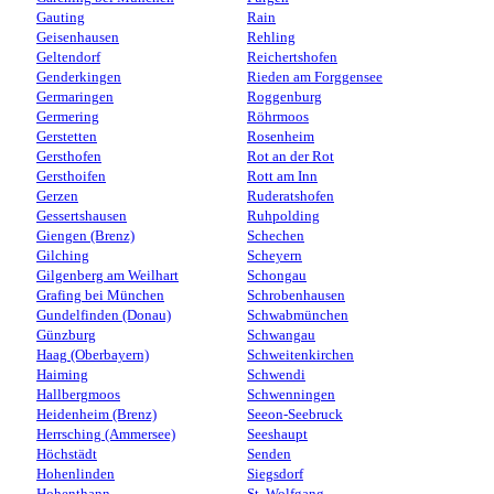
Gauting
Rain
Geisenhausen
Rehling
Geltendorf
Reichertshofen
Genderkingen
Rieden am Forggensee
Germaringen
Roggenburg
Germering
Röhrmoos
Gerstetten
Rosenheim
Gersthofen
Rot an der Rot
Gersthoifen
Rott am Inn
Gerzen
Ruderatshofen
Gessertshausen
Ruhpolding
Giengen (Brenz)
Schechen
Gilching
Scheyern
Gilgenberg am Weilhart
Schongau
Grafing bei München
Schrobenhausen
Gundelfinden (Donau)
Schwabmünchen
Günzburg
Schwangau
Haag (Oberbayern)
Schweitenkirchen
Haiming
Schwendi
Hallbergmoos
Schwenningen
Heidenheim (Brenz)
Seeon-Seebruck
Herrsching (Ammersee)
Seeshaupt
Höchstädt
Senden
Hohenlinden
Siegsdorf