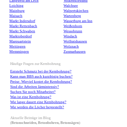
Langweid am Lech
Volkenschwand
Loiching
Walchsee
Mainburg
Walpertskirchen
Maisach
Wartenberg
Markt Indersdorf
Wasserburg am Inn
Markt Rettenbach
Weißenhorn
Markt Schwaben
Wessobrunn
Marktoberdorf
Windach
Marquartstein
Wolfratshausen
Meitingen
Wolznach
Memmingen
Zusmarhausen
Häufige Fragen zur Kernbohrung
Entsteht Schmutz bei der Kernbohrung?
Kann man BBS auch kurzfristig buchen?
Preise: Wieviel kostet die Kernbohrung?
Sind die Arbeiten lärmintensiv?
Suchen Sie noch Mitarbeiter?
Was ist eine Kernbohrung?
Wie lange dauert eine Kernbohrung?
Wie werden die Löcher hergestellt?
Aktuelle Beiträge im Blog
(
Betonschneiden, Betonbohren, Betonsägen
):