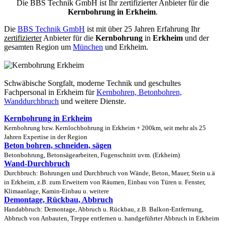
Die BBS Technik GmbH ist Ihr zertifizierter Anbieter für die
Kernbohrung in Erkheim
.
Die
BBS Technik GmbH
ist mit über 25 Jahren Erfahrung Ihr
zertifizierter
Anbieter für die
Kernbohrung
in
Erkheim
und der
gesamten Region um
München
und Erkheim.
Schwäbische Sorgfalt, moderne Technik und geschultes
Fachpersonal
in Erkheim für
Kernbohren, Betonbohren,
Wanddurchbruch
und weitere Dienste.
Kernbohrung in Erkheim
Kernbohrung bzw. Kernlochbohrung in Erkheim + 200km, seit mehr als 25
Jahren Expertise in der Region
Beton bohren, schneiden, sägen
Betonbohrung, Betonsägearbeiten, Fugenschnitt uvm. (Erkheim)
Wand-Durchbruch
Durchbruch: Bohrungen und Durchbruch von Wände, Beton, Mauer, Stein u.ä
in Erkheim, z.B. zum Erweitern von Räumen, Einbau von Türen u. Fenster,
Klimaanlage, Kamin-Einbau u. weitere
Demontage, Rückbau, Abbruch
Handabbruch: Demontage, Abbruch u. Rückbau, z.B. Balkon-Entfernung,
Abbruch von Anbauten, Treppe entfernen u. handgeführter Abbruch in Erkheim