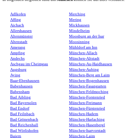
Adlkofen
Merching
Affing
Mering
Aichach
Mickhausen
Allershausen
Mindelheim
Altenmünster
Moosburg an der Isar
Altenstadt
Moosinning
Amerang
Mühldorf am Inn
Ampfing
München-Allach
Andechs
München-Altstadt
Aschgau im Cheimgau
München-Au-Haidhausen
Augsburg
München-Aubing
Aying
München-Berg am Laim
Baar-Ebenhausen
München-Bogenhausen
Babenhausen
München-Fasangarten
Babensham
München-Feldmoching
Bad Aibling
München-Forstenried
Bad Bayersolen
München-Freimann
Bad Endorf
München-Fürstenried
Bad Feilnbach
München-Hadern
Bad Grönenbach
München-Harlaching
Bad Reichenhall
München-Hasenbergl
Bad Wörlishofen
München-Isarvorstadt
Baiern
München-Laim