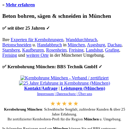
»
Mehr erfahren
Beton bohren, sägen & schneiden in München
✅ seit über 25 Jahren ✓
Ihre
Experten für Kernbohrungen
,
Wanddurchbruch
,
Betonschneiden
u.
Handabbruch
in
München
,
Augsburg
,
Dachau
,
Starnberg
,
Kaufbeuren
,
Rosenheim
,
Freising
,
Landshut
,
Grafing
,
Freising
und
weitere Orte
in der Münchener Umgebung.
✅ Kernbohrung München: BBS Technik GmbH ✓
Kontakt/Anfrage
|
Leistungen (München)
Impressum |
Datenschutz |
Über uns
Kernbohrung München
: Schwäbische Sorgfalt, zufriedene Kunden & über 25
Jahre Erfahrung.
Ihr zertifizierter Kernbohren-Profi für die Region
München
u. Umgebung.
In folgenden Regionen rund um
München
können Sie auf BBS vertrauen: