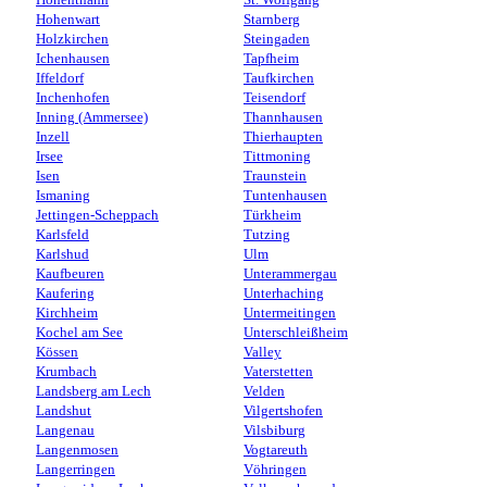
Hohenthann
St. Wolfgang
Hohenwart
Starnberg
Holzkirchen
Steingaden
Ichenhausen
Tapfheim
Iffeldorf
Taufkirchen
Inchenhofen
Teisendorf
Inning (Ammersee)
Thannhausen
Inzell
Thierhaupten
Irsee
Tittmoning
Isen
Traunstein
Ismaning
Tuntenhausen
Jettingen-Scheppach
Türkheim
Karlsfeld
Tutzing
Karlshud
Ulm
Kaufbeuren
Unterammergau
Kaufering
Unterhaching
Kirchheim
Untermeitingen
Kochel am See
Unterschleißheim
Kössen
Valley
Krumbach
Vaterstetten
Landsberg am Lech
Velden
Landshut
Vilgertshofen
Langenau
Vilsbiburg
Langenmosen
Vogtareuth
Langerringen
Vöhringen