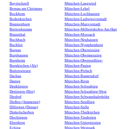
Bayrischzell
München-Langwied
Bernau am Cheimsee
München-Lehel
Bockhorn
München-Lochhausen
Bodenkirchen
München-Ludwigsvorstadt
Brannenburg
München-Maxvorstadt
Breitenbrumm
München-Milbertshofen-Am Hart
Brunnthal
München-Moosach
Buchbach
München-Neuhausen
Buchloe
München-Nymphenburg
Burgau
München-Obergiesing
Burghausen
München-Obermenzing
Burgheim
München-Obersendling-
Burgkirchen (Alz)
München-Pasing
Buttenwiesen
München-Perlach
Dachau
München-Ramersdorf
Dasing
München-Riem
Denklingen
München-Schwabing
Dettingen (Iller)
München-Schwabing-West
Diedorf
München-Schwanthalerhöhe
Dießen (Ammersee)
München-Sendling
Dillingen (Donau)
München-Solln
Dinkelscherben
München-Thalkirchen
Dischingen
München-Trudering
Ebersberg
München-Untergiesing
Eching
München-Westpark