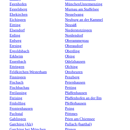
Egenhofen
MünchenUntermenzing
Eggelsberg
Murnau am Staffelsee
Ehekirchen
Nesselwang
Eichingen
Neuburg an der Kammel
Eitting
Neusäß
Elsendorf
Niederstotzingen
Erding
Nordendorf
Erdweg
Oberammergau
Eresing
Oberaudorf
Ergoldsbach
Oberding
Erkheim
Obing
Essenbach
Odelzhausen
Ettringen
Olching
Feldkirchen-Westerham
Ottobeuren
Finningen
Penzberg
Fischach
Petershausen
Fischbachau
Petting
Freilassing
Pfaffenhausen
Freising
Pfaffenhofen an der Ilm
Fridolfing
Pfefferhausen
Frontenhausen
Poing
Fuchstal
Pöttmes
Gablingen
Prien am Chiemsee
Garching (Alz)
Pullach (Isarthal)
Garching bei München
Pürgen