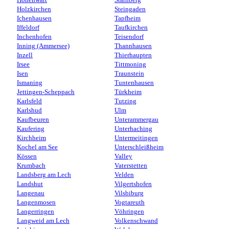
Hohenwart
Starnberg
Holzkirchen
Steingaden
Ichenhausen
Tapfheim
Iffeldorf
Taufkirchen
Inchenhofen
Teisendorf
Inning (Ammersee)
Thannhausen
Inzell
Thierhaupten
Irsee
Tittmoning
Isen
Traunstein
Ismaning
Tuntenhausen
Jettingen-Scheppach
Türkheim
Karlsfeld
Tutzing
Karlshud
Ulm
Kaufbeuren
Unterammergau
Kaufering
Unterhaching
Kirchheim
Untermeitingen
Kochel am See
Unterschleißheim
Kössen
Valley
Krumbach
Vaterstetten
Landsberg am Lech
Velden
Landshut
Vilgertshofen
Langenau
Vilsbiburg
Langenmosen
Vogtareuth
Langerringen
Vöhringen
Langweid am Lech
Volkenschwand