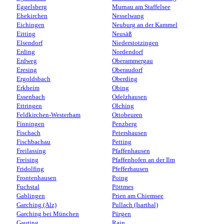
Eggelsberg
Murnau am Staffelsee
Ehekirchen
Nesselwang
Eichingen
Neuburg an der Kammel
Eitting
Neusäß
Elsendorf
Niederstotzingen
Erding
Nordendorf
Erdweg
Oberammergau
Eresing
Oberaudorf
Ergoldsbach
Oberding
Erkheim
Obing
Essenbach
Odelzhausen
Ettringen
Olching
Feldkirchen-Westerham
Ottobeuren
Finningen
Penzberg
Fischach
Petershausen
Fischbachau
Petting
Freilassing
Pfaffenhausen
Freising
Pfaffenhofen an der Ilm
Fridolfing
Pfefferhausen
Frontenhausen
Poing
Fuchstal
Pöttmes
Gablingen
Prien am Chiemsee
Garching (Alz)
Pullach (Isarthal)
Garching bei München
Pürgen
Gauting
Rain