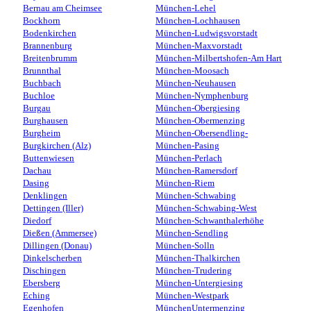
Bernau am Cheimsee
München-Lehel
Bockhorn
München-Lochhausen
Bodenkirchen
München-Ludwigsvorstadt
Brannenburg
München-Maxvorstadt
Breitenbrumm
München-Milbertshofen-Am Hart
Brunnthal
München-Moosach
Buchbach
München-Neuhausen
Buchloe
München-Nymphenburg
Burgau
München-Obergiesing
Burghausen
München-Obermenzing
Burgheim
München-Obersendling-
Burgkirchen (Alz)
München-Pasing
Buttenwiesen
München-Perlach
Dachau
München-Ramersdorf
Dasing
München-Riem
Denklingen
München-Schwabing
Dettingen (Iller)
München-Schwabing-West
Diedorf
München-Schwanthalerhöhe
Dießen (Ammersee)
München-Sendling
Dillingen (Donau)
München-Solln
Dinkelscherben
München-Thalkirchen
Dischingen
München-Trudering
Ebersberg
München-Untergiesing
Eching
München-Westpark
Egenhofen
MünchenUntermenzing