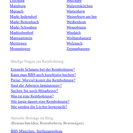
Loiching
Walchsee
Mainburg
Walpertskirchen
Maisach
Wartenberg
Markt Indersdorf
Wasserburg am Inn
Markt Rettenbach
Weißenhorn
Markt Schwaben
Wessobrunn
Marktoberdorf
Windach
Marquartstein
Wolfratshausen
Meitingen
Wolznach
Memmingen
Zusmarhausen
Häufige Fragen zur Kernbohrung
Entsteht Schmutz bei der Kernbohrung?
Kann man BBS auch kurzfristig buchen?
Preise: Wieviel kostet die Kernbohrung?
Sind die Arbeiten lärmintensiv?
Suchen Sie noch Mitarbeiter?
Was ist eine Kernbohrung?
Wie lange dauert eine Kernbohrung?
Wie werden die Löcher hergestellt?
Aktuelle Beiträge im Blog
(
Betonschneiden, Betonbohren, Betonsägen
):
BBS München: Stellenangebote