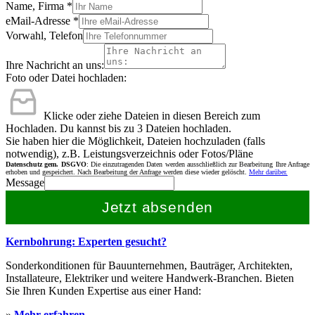
Name, Firma
*
eMail-Adresse
*
Vorwahl, Telefon
Ihre Nachricht an uns:
Foto oder Datei hochladen:
Klicke oder ziehe Dateien in diesen Bereich zum
Hochladen.
Du kannst bis zu 3 Dateien hochladen.
Sie haben hier die Möglichkeit, Dateien hochzuladen (falls
notwendig), z.B. Leistungsverzeichnis oder Fotos/Pläne
Datenschutz gem. DSGVO
: Die einzutragenden Daten werden ausschließlich zur Bearbeitung Ihre Anfrage
erhoben und gespeichert. Nach Bearbeitung der Anfrage werden diese wieder gelöscht.
Mehr darüber.
Message
Jetzt absenden
Kernbohrung: Experten gesucht?
Sonderkonditionen für Bauunternehmen, Bauträger, Architekten,
Installateure, Elektriker und weitere Handwerk-Branchen. Bieten
Sie Ihren Kunden Expertise aus einer Hand:
»
Mehr erfahren