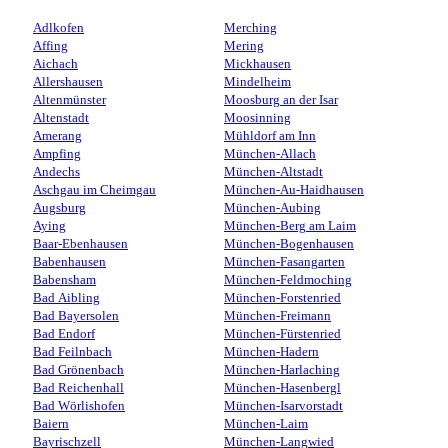
Adlkofen
Merching
Affing
Mering
Aichach
Mickhausen
Allershausen
Mindelheim
Altenmünster
Moosburg an der Isar
Altenstadt
Moosinning
Amerang
Mühldorf am Inn
Ampfing
München-Allach
Andechs
München-Altstadt
Aschgau im Cheimgau
München-Au-Haidhausen
Augsburg
München-Aubing
Aying
München-Berg am Laim
Baar-Ebenhausen
München-Bogenhausen
Babenhausen
München-Fasangarten
Babensham
München-Feldmoching
Bad Aibling
München-Forstenried
Bad Bayersolen
München-Freimann
Bad Endorf
München-Fürstenried
Bad Feilnbach
München-Hadern
Bad Grönenbach
München-Harlaching
Bad Reichenhall
München-Hasenbergl
Bad Wörlishofen
München-Isarvorstadt
Baiern
München-Laim
Bayrischzell
München-Langwied