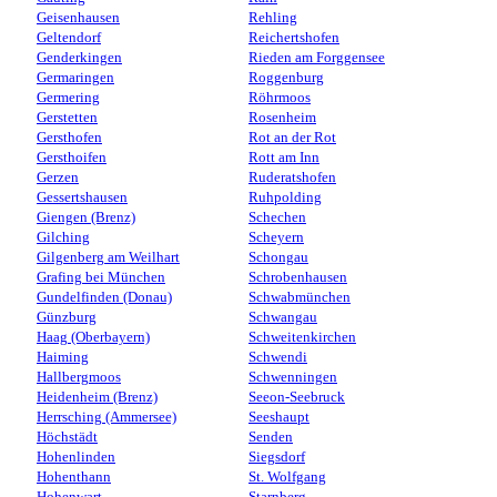
Geisenhausen
Rehling
Geltendorf
Reichertshofen
Genderkingen
Rieden am Forggensee
Germaringen
Roggenburg
Germering
Röhrmoos
Gerstetten
Rosenheim
Gersthofen
Rot an der Rot
Gersthoifen
Rott am Inn
Gerzen
Ruderatshofen
Gessertshausen
Ruhpolding
Giengen (Brenz)
Schechen
Gilching
Scheyern
Gilgenberg am Weilhart
Schongau
Grafing bei München
Schrobenhausen
Gundelfinden (Donau)
Schwabmünchen
Günzburg
Schwangau
Haag (Oberbayern)
Schweitenkirchen
Haiming
Schwendi
Hallbergmoos
Schwenningen
Heidenheim (Brenz)
Seeon-Seebruck
Herrsching (Ammersee)
Seeshaupt
Höchstädt
Senden
Hohenlinden
Siegsdorf
Hohenthann
St. Wolfgang