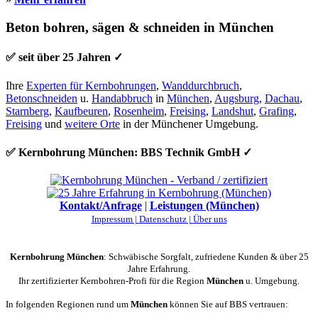
Beton bohren, sägen & schneiden in München
✅ seit über 25 Jahren ✓
Ihre
Experten für Kernbohrungen
,
Wanddurchbruch
,
Betonschneiden
u.
Handabbruch
in
München
,
Augsburg
,
Dachau
,
Starnberg
,
Kaufbeuren
,
Rosenheim
,
Freising
,
Landshut
,
Grafing
,
Freising
und
weitere Orte
in der Münchener Umgebung.
✅ Kernbohrung München: BBS Technik GmbH ✓
Kontakt/Anfrage
|
Leistungen (München)
Impressum |
Datenschutz |
Über uns
Kernbohrung München
: Schwäbische Sorgfalt, zufriedene Kunden & über 25
Jahre Erfahrung.
Ihr zertifizierter Kernbohren-Profi für die Region
München
u. Umgebung.
In folgenden Regionen rund um
München
können Sie auf BBS vertrauen: