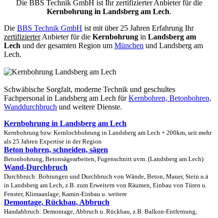
Die BBS Technik GmbH ist Ihr zertifizierter Anbieter für die
Kernbohrung in Landsberg am Lech
.
Die
BBS Technik GmbH
ist mit über 25 Jahren Erfahrung Ihr
zertifizierter
Anbieter für die
Kernbohrung
in
Landsberg am
Lech
und der gesamten Region um
München
und Landsberg am
Lech.
Schwäbische Sorgfalt, moderne Technik und geschultes
Fachpersonal
in Landsberg am Lech für
Kernbohren, Betonbohren,
Wanddurchbruch
und weitere Dienste.
Kernbohrung in Landsberg am Lech
Kernbohrung bzw. Kernlochbohrung in Landsberg am Lech + 200km, seit mehr
als 25 Jahren Expertise in der Region
Beton bohren, schneiden, sägen
Betonbohrung, Betonsägearbeiten, Fugenschnitt uvm. (Landsberg am Lech)
Wand-Durchbruch
Durchbruch: Bohrungen und Durchbruch von Wände, Beton, Mauer, Stein u.ä
in Landsberg am Lech, z.B. zum Erweitern von Räumen, Einbau von Türen u.
Fenster, Klimaanlage, Kamin-Einbau u. weitere
Demontage, Rückbau, Abbruch
Handabbruch: Demontage, Abbruch u. Rückbau, z.B. Balkon-Entfernung,