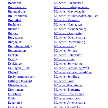
Bockhorn
München-Lochhausen
Bodenkirchen
München-Ludwigsvorstadt
Brannenburg
München-Maxvorstadt
Breitenbrumm
München-Milbertshofen-Am Hart
Brunnthal
München-Moosach
Buchbach
München-Neuhausen
Buchloe
München-Nymphenburg
Burgau
München-Obergiesing
Burghausen
München-Obermenzing
Burgheim
München-Obersendling-
Burgkirchen (Alz)
München-Pasing
Buttenwiesen
München-Perlach
Dachau
München-Ramersdorf
Dasing
München-Riem
Denklingen
München-Schwabing
Dettingen (Iller)
München-Schwabing-West
Diedorf
München-Schwanthalerhöhe
Dießen (Ammersee)
München-Sendling
Dillingen (Donau)
München-Solln
Dinkelscherben
München-Thalkirchen
Dischingen
München-Trudering
Ebersberg
München-Untergiesing
Eching
München-Westpark
Egenhofen
MünchenUntermenzing
Eggelsberg
Murnau am Staffelsee