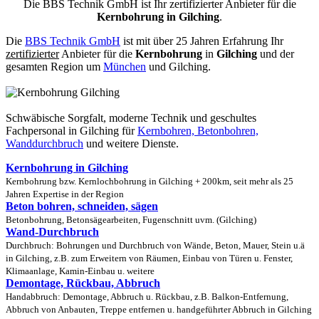
Die BBS Technik GmbH ist Ihr zertifizierter Anbieter für die
Kernbohrung in Gilching
.
Die
BBS Technik GmbH
ist mit über 25 Jahren Erfahrung Ihr
zertifizierter
Anbieter für die
Kernbohrung
in
Gilching
und der
gesamten Region um
München
und Gilching.
Schwäbische Sorgfalt, moderne Technik und geschultes
Fachpersonal
in Gilching für
Kernbohren, Betonbohren,
Wanddurchbruch
und weitere Dienste.
Kernbohrung in Gilching
Kernbohrung bzw. Kernlochbohrung in Gilching + 200km, seit mehr als 25
Jahren Expertise in der Region
Beton bohren, schneiden, sägen
Betonbohrung, Betonsägearbeiten, Fugenschnitt uvm. (Gilching)
Wand-Durchbruch
Durchbruch: Bohrungen und Durchbruch von Wände, Beton, Mauer, Stein u.ä
in Gilching, z.B. zum Erweitern von Räumen, Einbau von Türen u. Fenster,
Klimaanlage, Kamin-Einbau u. weitere
Demontage, Rückbau, Abbruch
Handabbruch: Demontage, Abbruch u. Rückbau, z.B. Balkon-Entfernung,
Abbruch von Anbauten, Treppe entfernen u. handgeführter Abbruch in Gilching