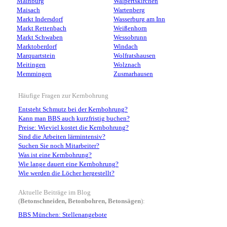
Mainburg
Walpertskirchen
Maisach
Wartenberg
Markt Indersdorf
Wasserburg am Inn
Markt Rettenbach
Weißenhorn
Markt Schwaben
Wessobrunn
Marktoberdorf
Windach
Marquartstein
Wolfratshausen
Meitingen
Wolznach
Memmingen
Zusmarhausen
Häufige Fragen zur Kernbohrung
Entsteht Schmutz bei der Kernbohrung?
Kann man BBS auch kurzfristig buchen?
Preise: Wieviel kostet die Kernbohrung?
Sind die Arbeiten lärmintensiv?
Suchen Sie noch Mitarbeiter?
Was ist eine Kernbohrung?
Wie lange dauert eine Kernbohrung?
Wie werden die Löcher hergestellt?
Aktuelle Beiträge im Blog
(
Betonschneiden, Betonbohren, Betonsägen
):
BBS München: Stellenangebote