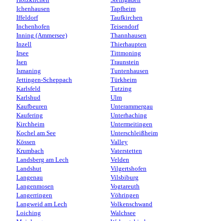
Holzkirchen
Steingaden
Ichenhausen
Tapfheim
Iffeldorf
Taufkirchen
Inchenhofen
Teisendorf
Inning (Ammersee)
Thannhausen
Inzell
Thierhaupten
Irsee
Tittmoning
Isen
Traunstein
Ismaning
Tuntenhausen
Jettingen-Scheppach
Türkheim
Karlsfeld
Tutzing
Karlshud
Ulm
Kaufbeuren
Unterammergau
Kaufering
Unterhaching
Kirchheim
Untermeitingen
Kochel am See
Unterschleißheim
Kössen
Valley
Krumbach
Vaterstetten
Landsberg am Lech
Velden
Landshut
Vilgertshofen
Langenau
Vilsbiburg
Langenmosen
Vogtareuth
Langerringen
Vöhringen
Langweid am Lech
Volkenschwand
Loiching
Walchsee