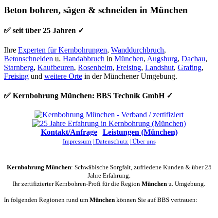
Beton bohren, sägen & schneiden in München
✅ seit über 25 Jahren ✓
Ihre
Experten für Kernbohrungen
,
Wanddurchbruch
,
Betonschneiden
u.
Handabbruch
in
München
,
Augsburg
,
Dachau
,
Starnberg
,
Kaufbeuren
,
Rosenheim
,
Freising
,
Landshut
,
Grafing
,
Freising
und
weitere Orte
in der Münchener Umgebung.
✅ Kernbohrung München: BBS Technik GmbH ✓
Kontakt/Anfrage
|
Leistungen (München)
Impressum |
Datenschutz |
Über uns
Kernbohrung München
: Schwäbische Sorgfalt, zufriedene Kunden & über 25
Jahre Erfahrung.
Ihr zertifizierter Kernbohren-Profi für die Region
München
u. Umgebung.
In folgenden Regionen rund um
München
können Sie auf BBS vertrauen: