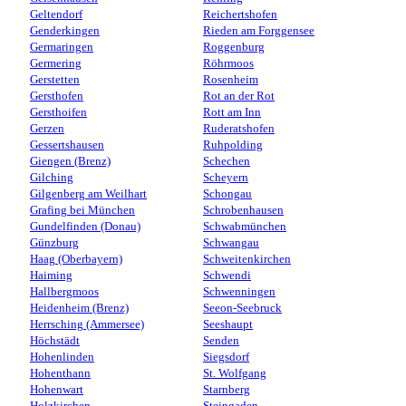
Geltendorf
Reichertshofen
Genderkingen
Rieden am Forggensee
Germaringen
Roggenburg
Germering
Röhrmoos
Gerstetten
Rosenheim
Gersthofen
Rot an der Rot
Gersthoifen
Rott am Inn
Gerzen
Ruderatshofen
Gessertshausen
Ruhpolding
Giengen (Brenz)
Schechen
Gilching
Scheyern
Gilgenberg am Weilhart
Schongau
Grafing bei München
Schrobenhausen
Gundelfinden (Donau)
Schwabmünchen
Günzburg
Schwangau
Haag (Oberbayern)
Schweitenkirchen
Haiming
Schwendi
Hallbergmoos
Schwenningen
Heidenheim (Brenz)
Seeon-Seebruck
Herrsching (Ammersee)
Seeshaupt
Höchstädt
Senden
Hohenlinden
Siegsdorf
Hohenthann
St. Wolfgang
Hohenwart
Starnberg