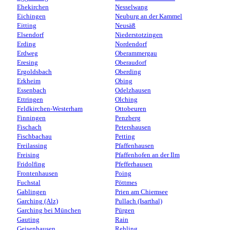
Ehekirchen
Nesselwang
Eichingen
Neuburg an der Kammel
Eitting
Neusäß
Elsendorf
Niederstotzingen
Erding
Nordendorf
Erdweg
Oberammergau
Eresing
Oberaudorf
Ergoldsbach
Oberding
Erkheim
Obing
Essenbach
Odelzhausen
Ettringen
Olching
Feldkirchen-Westerham
Ottobeuren
Finningen
Penzberg
Fischach
Petershausen
Fischbachau
Petting
Freilassing
Pfaffenhausen
Freising
Pfaffenhofen an der Ilm
Fridolfing
Pfefferhausen
Frontenhausen
Poing
Fuchstal
Pöttmes
Gablingen
Prien am Chiemsee
Garching (Alz)
Pullach (Isarthal)
Garching bei München
Pürgen
Gauting
Rain
Geisenhausen
Rehling