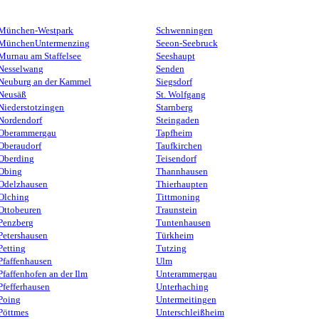
München-Westpark
Schwenningen
MünchenUntermenzing
Seeon-Seebruck
Murnau am Staffelsee
Seeshaupt
Nesselwang
Senden
Neuburg an der Kammel
Siegsdorf
Neusäß
St. Wolfgang
Niederstotzingen
Starnberg
Nordendorf
Steingaden
Oberammergau
Tapfheim
Oberaudorf
Taufkirchen
Oberding
Teisendorf
Obing
Thannhausen
Odelzhausen
Thierhaupten
Olching
Tittmoning
Ottobeuren
Traunstein
Penzberg
Tuntenhausen
Petershausen
Türkheim
Petting
Tutzing
Pfaffenhausen
Ulm
Pfaffenhofen an der Ilm
Unterammergau
Pfefferhausen
Unterhaching
Poing
Untermeitingen
Pöttmes
Unterschleißheim