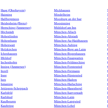
Haag (Oberbayern)
Mickhausen
Haiming
Mindelheim
Hallbergmoos
Moosburg an der Isar
Heidenheim (Brenz)
Moosinning
Herrsching (Ammersee)
Mühldorf am Inn
Höchstädt
München-Allach
Hohenlinden
München-Altstadt
Hohenthann
München-Au-Haidhausen
Hohenwart
München-Aubing
Holzkirchen
München-Berg am Laim
Ichenhausen
München-Bogenhausen
Iffeldorf
München-Fasangarten
Inchenhofen
München-Feldmoching
Inning (Ammersee)
München-Forstenried
Inzell
München-Freimann
Irsee
München-Fürstenried
Isen
München-Hadern
Ismaning
München-Harlaching
Jettingen-Scheppach
München-Hasenbergl
Karlsfeld
München-Isarvorstadt
Karlshud
München-Laim
Kaufbeuren
München-Langwied
Kaufering
München-Lehel