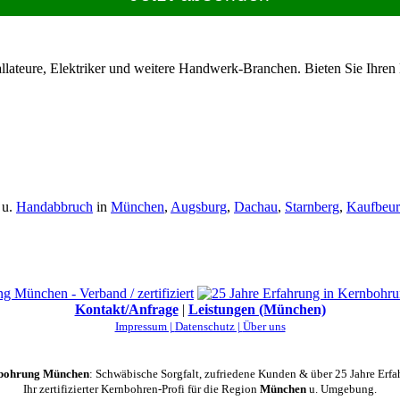
allateure, Elektriker und weitere Handwerk-Branchen. Bieten Sie Ihren
u.
Handabbruch
in
München
,
Augsburg
,
Dachau
,
Starnberg
,
Kaufbeur
Kontakt/Anfrage
|
Leistungen (München)
Impressum |
Datenschutz |
Über uns
bohrung München
: Schwäbische Sorgfalt, zufriedene Kunden & über 25 Jahre Erfa
Ihr zertifizierter Kernbohren-Profi für die Region
München
u. Umgebung.