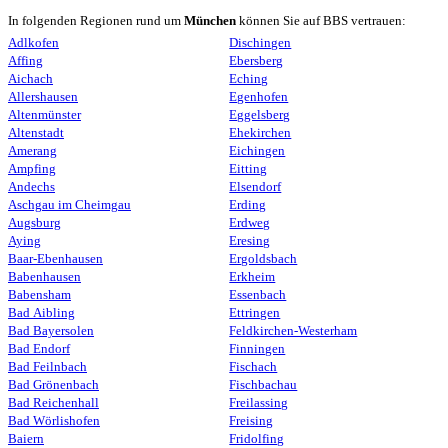
In folgenden Regionen rund um
München
können Sie auf BBS vertrauen:
Adlkofen
Dischingen
Affing
Ebersberg
Aichach
Eching
Allershausen
Egenhofen
Altenmünster
Eggelsberg
Altenstadt
Ehekirchen
Amerang
Eichingen
Ampfing
Eitting
Andechs
Elsendorf
Aschgau im Cheimgau
Erding
Augsburg
Erdweg
Aying
Eresing
Baar-Ebenhausen
Ergoldsbach
Babenhausen
Erkheim
Babensham
Essenbach
Bad Aibling
Ettringen
Bad Bayersolen
Feldkirchen-Westerham
Bad Endorf
Finningen
Bad Feilnbach
Fischach
Bad Grönenbach
Fischbachau
Bad Reichenhall
Freilassing
Bad Wörlishofen
Freising
Baiern
Fridolfing