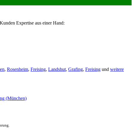
 Kunden Expertise aus einer Hand:
en
,
Rosenheim
,
Freising
,
Landshut
,
Grafing
,
Freising
und
weitere
hrung.