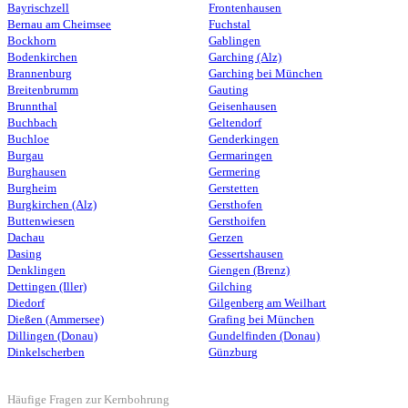
Bayrischzell
Frontenhausen
Bernau am Cheimsee
Fuchstal
Bockhorn
Gablingen
Bodenkirchen
Garching (Alz)
Brannenburg
Garching bei München
Breitenbrumm
Gauting
Brunnthal
Geisenhausen
Buchbach
Geltendorf
Buchloe
Genderkingen
Burgau
Germaringen
Burghausen
Germering
Burgheim
Gerstetten
Burgkirchen (Alz)
Gersthofen
Buttenwiesen
Gersthoifen
Dachau
Gerzen
Dasing
Gessertshausen
Denklingen
Giengen (Brenz)
Dettingen (Iller)
Gilching
Diedorf
Gilgenberg am Weilhart
Dießen (Ammersee)
Grafing bei München
Dillingen (Donau)
Gundelfinden (Donau)
Dinkelscherben
Günzburg
Häufige Fragen zur Kernbohrung