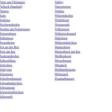
Prien am Chiemsee
Valley
Pullach (Isarthal)
Vaterstetten
Pürgen
Velden
Rain
Vilgertshofen
Rehling
Vilsbiburg
Reichertshofen
Vogtareuth
Rieden am Forggensee
Vöhringen
Roggenburg
Volkenschwand
Röhrmoos
Walchsee
Rosenheim
Walpertskirchen
Rot an der Rot
Wartenberg
Rott am Inn
Wasserburg am Inn
Ruderatshofen
Weißenhorn
Ruhpolding
Wessobrunn
Schechen
Windach
Scheyern
Wolfratshausen
Schongau
Wolznach
Schrobenhausen
Zusmarhausen
Schwabmünchen
Schwangau
Schweitenkirchen
Schwendi