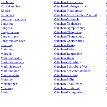
Kirchheim
München-Lochhausen
Kochel am See
München-Ludwigsvorstadt
Kössen
München-Maxvorstadt
Krumbach
München-Milbertshofen-Am Hart
Landsberg am Lech
München-Moosach
Landshut
München-Neuhausen
Langenau
München-Nymphenburg
Langenmosen
München-Obergiesing
Langerringen
München-Obermenzing
Langweid am Lech
München-Obersendling-
Loiching
München-Pasing
Mainburg
München-Perlach
Maisach
München-Ramersdorf
Markt Indersdorf
München-Riem
Markt Rettenbach
München-Schwabing
Markt Schwaben
München-Schwabing-West
Marktoberdorf
München-Schwanthalerhöhe
Marquartstein
München-Sendling
Meitingen
München-Solln
Memmingen
München-Thalkirchen
Merching
München-Trudering
Mering
München-Untergiesing