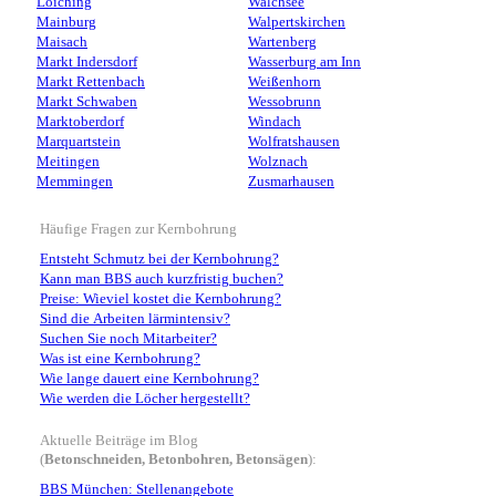
Loiching
Walchsee
Mainburg
Walpertskirchen
Maisach
Wartenberg
Markt Indersdorf
Wasserburg am Inn
Markt Rettenbach
Weißenhorn
Markt Schwaben
Wessobrunn
Marktoberdorf
Windach
Marquartstein
Wolfratshausen
Meitingen
Wolznach
Memmingen
Zusmarhausen
Häufige Fragen zur Kernbohrung
Entsteht Schmutz bei der Kernbohrung?
Kann man BBS auch kurzfristig buchen?
Preise: Wieviel kostet die Kernbohrung?
Sind die Arbeiten lärmintensiv?
Suchen Sie noch Mitarbeiter?
Was ist eine Kernbohrung?
Wie lange dauert eine Kernbohrung?
Wie werden die Löcher hergestellt?
Aktuelle Beiträge im Blog
(
Betonschneiden, Betonbohren, Betonsägen
):
BBS München: Stellenangebote