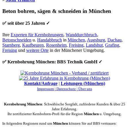
Beton bohren, sägen & schneiden in München
✅ seit über 25 Jahren ✓
Ihre
Experten für Kernbohrungen
,
Wanddurchbruch
,
Betonschneiden
u.
Handabbruch
in
München
,
Augsburg
,
Dachau
,
Starnberg
,
Kaufbeuren
,
Rosenheim
,
Freising
,
Landshut
,
Grafing
,
Freising
und
weitere Orte
in der Münchener Umgebung.
✅ Kernbohrung München: BBS Technik GmbH ✓
Kontakt/Anfrage
|
Leistungen (München)
Impressum |
Datenschutz |
Über uns
Kernbohrung München
: Schwäbische Sorgfalt, zufriedene Kunden & über 25
Jahre Erfahrung.
Ihr zertifizierter Kernbohren-Profi für die Region
München
u. Umgebung.
In folgenden Regionen rund um
München
können Sie auf BBS vertrauen: