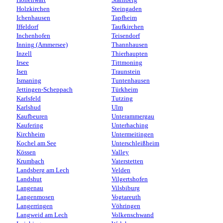
Hohenwart
Starnberg
Holzkirchen
Steingaden
Ichenhausen
Tapfheim
Iffeldorf
Taufkirchen
Inchenhofen
Teisendorf
Inning (Ammersee)
Thannhausen
Inzell
Thierhaupten
Irsee
Tittmoning
Isen
Traunstein
Ismaning
Tuntenhausen
Jettingen-Scheppach
Türkheim
Karlsfeld
Tutzing
Karlshud
Ulm
Kaufbeuren
Unterammergau
Kaufering
Unterhaching
Kirchheim
Untermeitingen
Kochel am See
Unterschleißheim
Kössen
Valley
Krumbach
Vaterstetten
Landsberg am Lech
Velden
Landshut
Vilgertshofen
Langenau
Vilsbiburg
Langenmosen
Vogtareuth
Langerringen
Vöhringen
Langweid am Lech
Volkenschwand