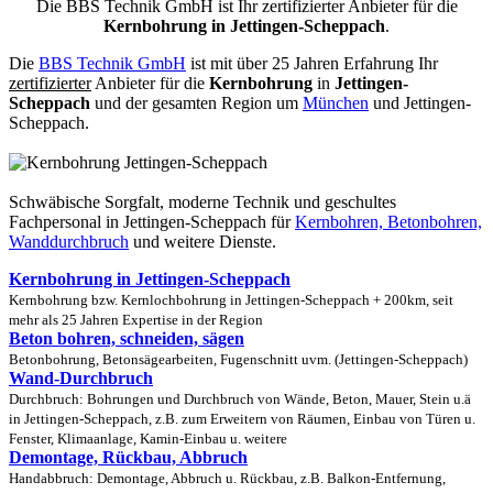
Die BBS Technik GmbH ist Ihr zertifizierter Anbieter für die
Kernbohrung in Jettingen-Scheppach
.
Die
BBS Technik GmbH
ist mit über 25 Jahren Erfahrung Ihr
zertifizierter
Anbieter für die
Kernbohrung
in
Jettingen-
Scheppach
und der gesamten Region um
München
und Jettingen-
Scheppach.
Schwäbische Sorgfalt, moderne Technik und geschultes
Fachpersonal
in Jettingen-Scheppach für
Kernbohren, Betonbohren,
Wanddurchbruch
und weitere Dienste.
Kernbohrung in Jettingen-Scheppach
Kernbohrung bzw. Kernlochbohrung in Jettingen-Scheppach + 200km, seit
mehr als 25 Jahren Expertise in der Region
Beton bohren, schneiden, sägen
Betonbohrung, Betonsägearbeiten, Fugenschnitt uvm. (Jettingen-Scheppach)
Wand-Durchbruch
Durchbruch: Bohrungen und Durchbruch von Wände, Beton, Mauer, Stein u.ä
in Jettingen-Scheppach, z.B. zum Erweitern von Räumen, Einbau von Türen u.
Fenster, Klimaanlage, Kamin-Einbau u. weitere
Demontage, Rückbau, Abbruch
Handabbruch: Demontage, Abbruch u. Rückbau, z.B. Balkon-Entfernung,