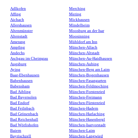
Adlkofen
Merching
Affing
Mering
Aichach
Mickhausen
Allershausen
Mindelheim
Altenmünster
Moosburg an der Isar
Altenstadt
Moosinning
Amerang
Mühldorf am Inn
Ampfing
München-Allach
Andechs
München-Altstadt
Aschgau im Cheimgau
München-Au-Haidhausen
Augsburg
München-Aubing
Aying
München-Berg am Laim
Baar-Ebenhausen
München-Bogenhausen
Babenhausen
München-Fasangarten
Babensham
München-Feldmoching
Bad Aibling
München-Forstenried
Bad Bayersolen
München-Freimann
Bad Endorf
München-Fürstenried
Bad Feilnbach
München-Hadern
Bad Grönenbach
München-Harlaching
Bad Reichenhall
München-Hasenbergl
Bad Wörlishofen
München-Isarvorstadt
Baiern
München-Laim
Bayrischzell
München-Langwied