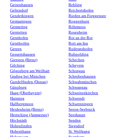
Geisenhausen
Rehling
Geltendorf
Reichertshofen
Genderkingen
Rieden am Forggensee
Germaringen
Roggenburg
Germering
Röhrmoos
Gerstetten
Rosenheim
Gersthofen
Rot an der Rot
Gersthoifen
Rott am Inn
Gerzen
Ruderatshofen
Gessertshausen
Ruhpolding
Giengen (Brenz)
Schechen
Gilching
Scheyern
Gilgenberg am Weilhart
Schongau
Grafing bei München
Schrobenhausen
Gundelfinden (Donau)
Schwabmünchen
Günzburg
Schwangau
Haag (Oberbayern)
Schweitenkirchen
Haiming
Schwendi
Hallbergmoos
Schwenningen
Heidenheim (Brenz)
Seeon-Seebruck
Herrsching (Ammersee)
Seeshaupt
Höchstädt
Senden
Hohenlinden
Siegsdorf
Hohenthann
St. Wolfgang