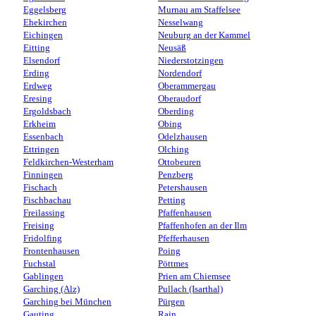
Eggelsberg
Murnau am Staffelsee
Ehekirchen
Nesselwang
Eichingen
Neuburg an der Kammel
Eitting
Neusäß
Elsendorf
Niederstotzingen
Erding
Nordendorf
Erdweg
Oberammergau
Eresing
Oberaudorf
Ergoldsbach
Oberding
Erkheim
Obing
Essenbach
Odelzhausen
Ettringen
Olching
Feldkirchen-Westerham
Ottobeuren
Finningen
Penzberg
Fischach
Petershausen
Fischbachau
Petting
Freilassing
Pfaffenhausen
Freising
Pfaffenhofen an der Ilm
Fridolfing
Pfefferhausen
Frontenhausen
Poing
Fuchstal
Pöttmes
Gablingen
Prien am Chiemsee
Garching (Alz)
Pullach (Isarthal)
Garching bei München
Pürgen
Gauting
Rain