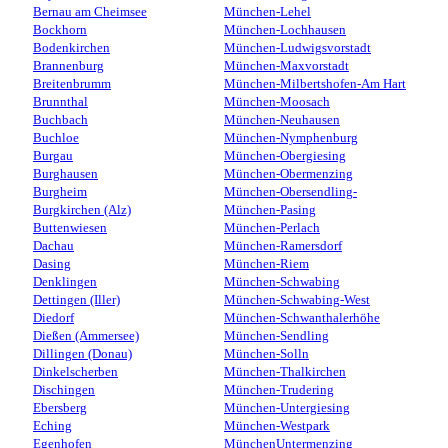
Bernau am Cheimsee
München-Lehel
Bockhorn
München-Lochhausen
Bodenkirchen
München-Ludwigsvorstadt
Brannenburg
München-Maxvorstadt
Breitenbrumm
München-Milbertshofen-Am Hart
Brunnthal
München-Moosach
Buchbach
München-Neuhausen
Buchloe
München-Nymphenburg
Burgau
München-Obergiesing
Burghausen
München-Obermenzing
Burgheim
München-Obersendling-
Burgkirchen (Alz)
München-Pasing
Buttenwiesen
München-Perlach
Dachau
München-Ramersdorf
Dasing
München-Riem
Denklingen
München-Schwabing
Dettingen (Iller)
München-Schwabing-West
Diedorf
München-Schwanthalerhöhe
Dießen (Ammersee)
München-Sendling
Dillingen (Donau)
München-Solln
Dinkelscherben
München-Thalkirchen
Dischingen
München-Trudering
Ebersberg
München-Untergiesing
Eching
München-Westpark
Egenhofen
MünchenUntermenzing