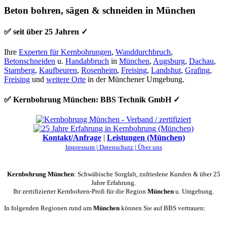
Beton bohren, sägen & schneiden in München
✅ seit über 25 Jahren ✓
Ihre
Experten für Kernbohrungen
,
Wanddurchbruch
,
Betonschneiden
u.
Handabbruch
in
München
,
Augsburg
,
Dachau
,
Starnberg
,
Kaufbeuren
,
Rosenheim
,
Freising
,
Landshut
,
Grafing
,
Freising
und
weitere Orte
in der Münchener Umgebung.
✅ Kernbohrung München: BBS Technik GmbH ✓
Kontakt/Anfrage
|
Leistungen (München)
Impressum |
Datenschutz |
Über uns
Kernbohrung München
: Schwäbische Sorgfalt, zufriedene Kunden & über 25
Jahre Erfahrung.
Ihr zertifizierter Kernbohren-Profi für die Region
München
u. Umgebung.
In folgenden Regionen rund um
München
können Sie auf BBS vertrauen: