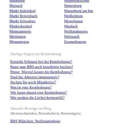
Mainburg
Walpertskirchen
Maisach
Wartenberg
Markt Indersdorf
Wasserburg am Inn
Markt Rettenbach
Weißenhorn
Markt Schwaben
Wessobrunn
Marktoberdorf
Windach
Marquartstein
Wolfratshausen
Meitingen
Wolznach
Memmingen
Zusmarhausen
Häufige Fragen zur Kernbohrung
Entsteht Schmutz bei der Kernbohrung?
Kann man BBS auch kurzfristig buchen?
Preise: Wieviel kostet die Kernbohrung?
Sind die Arbeiten lärmintensiv?
Suchen Sie noch Mitarbeiter?
Was ist eine Kernbohrung?
Wie lange dauert eine Kernbohrung?
Wie werden die Löcher hergestellt?
Aktuelle Beiträge im Blog
(
Betonschneiden, Betonbohren, Betonsägen
):
BBS München: Stellenangebote