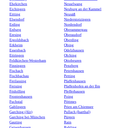
Ehekirchen
Nesselwang
Eichingen
Neuburg an der Kammel
Eitting
Neusäß
Elsendorf
Niederstotzingen
Erding
Nordendorf
Erdweg
Oberammergau
Eresing
Oberaudorf
Ergoldsbach
Oberding
Erkheim
Obing
Essenbach
Odelzhausen
Ettringen
Olching
Feldkirchen-Westerham
Ottobeuren
Finningen
Penzberg
Fischach
Petershausen
Fischbachau
Petting
Freilassing
Pfaffenhausen
Freising
Pfaffenhofen an der Ilm
Fridolfing
Pfefferhausen
Frontenhausen
Poing
Fuchstal
Pöttmes
Gablingen
Prien am Chiemsee
Garching (Alz)
Pullach (Isarthal)
Garching bei München
Pürgen
Gauting
Rain
Geisenhausen
Rehling