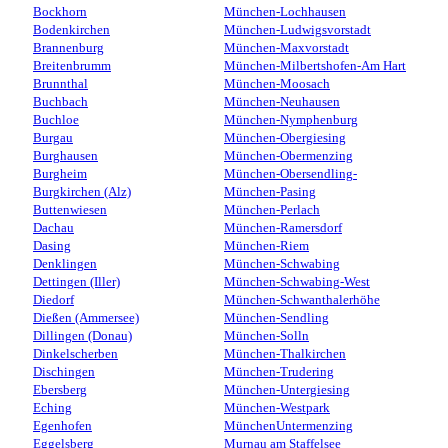
Bockhorn
München-Lochhausen
Bodenkirchen
München-Ludwigsvorstadt
Brannenburg
München-Maxvorstadt
Breitenbrumm
München-Milbertshofen-Am Hart
Brunnthal
München-Moosach
Buchbach
München-Neuhausen
Buchloe
München-Nymphenburg
Burgau
München-Obergiesing
Burghausen
München-Obermenzing
Burgheim
München-Obersendling-
Burgkirchen (Alz)
München-Pasing
Buttenwiesen
München-Perlach
Dachau
München-Ramersdorf
Dasing
München-Riem
Denklingen
München-Schwabing
Dettingen (Iller)
München-Schwabing-West
Diedorf
München-Schwanthalerhöhe
Dießen (Ammersee)
München-Sendling
Dillingen (Donau)
München-Solln
Dinkelscherben
München-Thalkirchen
Dischingen
München-Trudering
Ebersberg
München-Untergiesing
Eching
München-Westpark
Egenhofen
MünchenUntermenzing
Eggelsberg
Murnau am Staffelsee