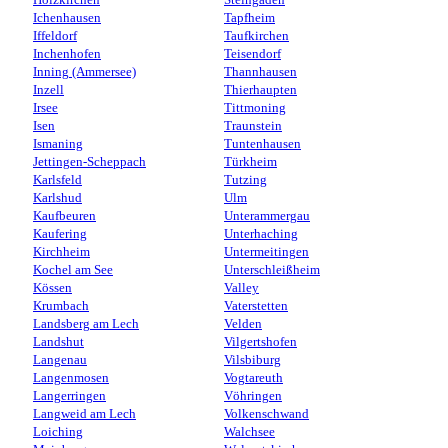
Holzkirchen
Steingaden
Ichenhausen
Tapfheim
Iffeldorf
Taufkirchen
Inchenhofen
Teisendorf
Inning (Ammersee)
Thannhausen
Inzell
Thierhaupten
Irsee
Tittmoning
Isen
Traunstein
Ismaning
Tuntenhausen
Jettingen-Scheppach
Türkheim
Karlsfeld
Tutzing
Karlshud
Ulm
Kaufbeuren
Unterammergau
Kaufering
Unterhaching
Kirchheim
Untermeitingen
Kochel am See
Unterschleißheim
Kössen
Valley
Krumbach
Vaterstetten
Landsberg am Lech
Velden
Landshut
Vilgertshofen
Langenau
Vilsbiburg
Langenmosen
Vogtareuth
Langerringen
Vöhringen
Langweid am Lech
Volkenschwand
Loiching
Walchsee