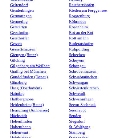
Geltendorf
Reichertshofen
Genderkingen
Rieden am Forggensee
Germaringen
Roggenburg
Germering
Röhrmoos
Gerstetten
Rosenheim
Gersthofen
Rot an der Rot
Gersthoifen
Rott am Inn
Gerzen
Ruderatshofen
Gessertshausen
Ruhpolding
Giengen (Brenz)
Schechen
Gilching
Scheyern
Gilgenberg am Weilhart
Schongau
Grafing bei München
Schrobenhausen
Gundelfinden (Donau)
Schwabmünchen
Günzburg
Schwangau
Haag (Oberbayern)
Schweitenkirchen
Haiming
Schwendi
Hallbergmoos
Schwenningen
Heidenheim (Brenz)
Seeon-Seebruck
Herrsching (Ammersee)
Seeshaupt
Höchstädt
Senden
Hohenlinden
Siegsdorf
Hohenthann
St. Wolfgang
Hohenwart
Starnberg