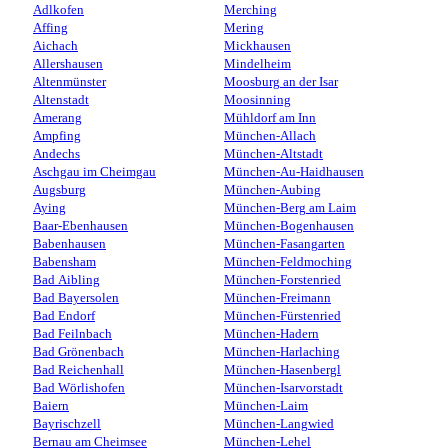
Adlkofen
Merching
Affing
Mering
Aichach
Mickhausen
Allershausen
Mindelheim
Altenmünster
Moosburg an der Isar
Altenstadt
Moosinning
Amerang
Mühldorf am Inn
Ampfing
München-Allach
Andechs
München-Altstadt
Aschgau im Cheimgau
München-Au-Haidhausen
Augsburg
München-Aubing
Aying
München-Berg am Laim
Baar-Ebenhausen
München-Bogenhausen
Babenhausen
München-Fasangarten
Babensham
München-Feldmoching
Bad Aibling
München-Forstenried
Bad Bayersolen
München-Freimann
Bad Endorf
München-Fürstenried
Bad Feilnbach
München-Hadern
Bad Grönenbach
München-Harlaching
Bad Reichenhall
München-Hasenbergl
Bad Wörlishofen
München-Isarvorstadt
Baiern
München-Laim
Bayrischzell
München-Langwied
Bernau am Cheimsee
München-Lehel