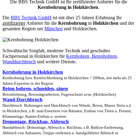
Die BBS Technik GmbH ist Ihr zertifizierter Anbieter für die
Kernbohrung in Holzkirchen
.
Die
BBS Technik GmbH
ist mit über 25 Jahren Erfahrung Ihr
zertifizierter
Anbieter für die
Kernbohrung
in
Holzkirchen
und der
gesamten Region um
München
und Holzkirchen.
Schwäbische Sorgfalt, moderne Technik und geschultes
Fachpersonal
in Holzkirchen für
Kernbohren, Betonbohren,
Wanddurchbruch
und weitere Dienste.
Kernbohrung in Holzkirchen
Kernbohrung bzw. Kernlochbohrung in Holzkirchen + 200km, seit mehr als 25
Jahren Expertise in der Region
Beton bohren, schneiden, sägen
Betonbohrung, Betonsägearbeiten, Fugenschnitt uvm. (Holzkirchen)
Wand-Durchbruch
Durchbruch: Bohrungen und Durchbruch von Wände, Beton, Mauer, Stein u.ä
in Holzkirchen, z.B. zum Erweitern von Räumen, Einbau von Türen u. Fenster,
Klimaanlage, Kamin-Einbau u. weitere
Demontage, Rückbau, Abbruch
Handabbruch: Demontage, Abbruch u. Rückbau, z.B. Balkon-Entfernung,
Abbruch von Anbauten, Treppe entfernen u. handgeführter Abbruch in