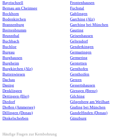
Bayrischzell
Frontenhausen
Bernau am Cheimsee
Fuchstal
Bockhorn
Gablingen
Bodenkirchen
Garching (Alz)
Brannenburg
Garching bei München
Breitenbrumm
Gauting
Brunnthal
Geisenhausen
Buchbach
Geltendorf
Buchloe
Genderkingen
Burgau
Germaringen
Burghausen
Germering
Burgheim
Gerstetten
Burgkirchen (Alz)
Gersthofen
Buttenwiesen
Gersthoifen
Dachau
Gerzen
Dasing
Gessertshausen
Denklingen
Giengen (Brenz)
Dettingen (Iller)
Gilching
Diedorf
Gilgenberg am Weilhart
Dießen (Ammersee)
Grafing bei München
Dillingen (Donau)
Gundelfinden (Donau)
Dinkelscherben
Günzburg
Häufige Fragen zur Kernbohrung