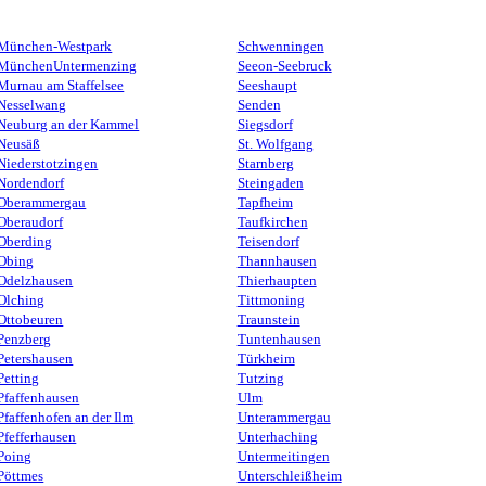
München-Westpark
Schwenningen
MünchenUntermenzing
Seeon-Seebruck
Murnau am Staffelsee
Seeshaupt
Nesselwang
Senden
Neuburg an der Kammel
Siegsdorf
Neusäß
St. Wolfgang
Niederstotzingen
Starnberg
Nordendorf
Steingaden
Oberammergau
Tapfheim
Oberaudorf
Taufkirchen
Oberding
Teisendorf
Obing
Thannhausen
Odelzhausen
Thierhaupten
Olching
Tittmoning
Ottobeuren
Traunstein
Penzberg
Tuntenhausen
Petershausen
Türkheim
Petting
Tutzing
Pfaffenhausen
Ulm
Pfaffenhofen an der Ilm
Unterammergau
Pfefferhausen
Unterhaching
Poing
Untermeitingen
Pöttmes
Unterschleißheim