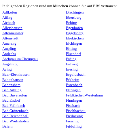
In folgenden Regionen rund um
München
können Sie auf BBS vertrauen:
Adlkofen
Dischingen
Affing
Ebersberg
Aichach
Eching
Allershausen
Egenhofen
Altenmünster
Eggelsberg
Altenstadt
Ehekirchen
Amerang
Eichingen
Ampfing
Eitting
Andechs
Elsendorf
Aschgau im Cheimgau
Erding
Augsburg
Erdweg
Aying
Eresing
Baar-Ebenhausen
Ergoldsbach
Babenhausen
Erkheim
Babensham
Essenbach
Bad Aibling
Ettringen
Bad Bayersolen
Feldkirchen-Westerham
Bad Endorf
Finningen
Bad Feilnbach
Fischach
Bad Grönenbach
Fischbachau
Bad Reichenhall
Freilassing
Bad Wörlishofen
Freising
Baiern
Fridolfing