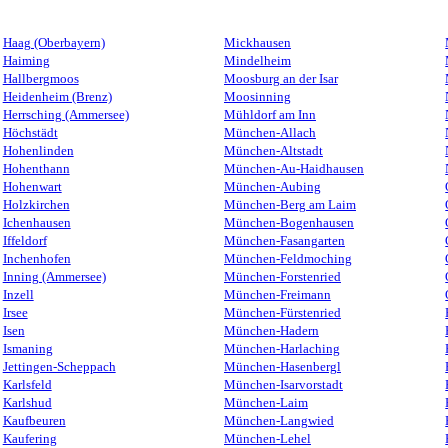
Haag (Oberbayern)
Mickhausen
Haiming
Mindelheim
Hallbergmoos
Moosburg an der Isar
Heidenheim (Brenz)
Moosinning
Herrsching (Ammersee)
Mühldorf am Inn
Höchstädt
München-Allach
Hohenlinden
München-Altstadt
Hohenthann
München-Au-Haidhausen
Hohenwart
München-Aubing
Holzkirchen
München-Berg am Laim
Ichenhausen
München-Bogenhausen
Iffeldorf
München-Fasangarten
Inchenhofen
München-Feldmoching
Inning (Ammersee)
München-Forstenried
Inzell
München-Freimann
Irsee
München-Fürstenried
Isen
München-Hadern
Ismaning
München-Harlaching
Jettingen-Scheppach
München-Hasenbergl
Karlsfeld
München-Isarvorstadt
Karlshud
München-Laim
Kaufbeuren
München-Langwied
Kaufering
München-Lehel