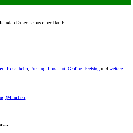
 Kunden Expertise aus einer Hand:
en
,
Rosenheim
,
Freising
,
Landshut
,
Grafing
,
Freising
und
weitere
hrung.