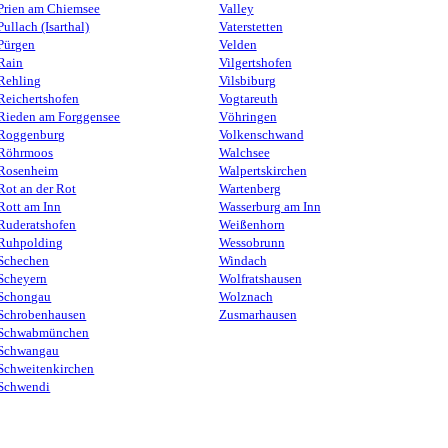
Prien am Chiemsee
Valley
Pullach (Isarthal)
Vaterstetten
Pürgen
Velden
Rain
Vilgertshofen
Rehling
Vilsbiburg
Reichertshofen
Vogtareuth
Rieden am Forggensee
Vöhringen
Roggenburg
Volkenschwand
Röhrmoos
Walchsee
Rosenheim
Walpertskirchen
Rot an der Rot
Wartenberg
Rott am Inn
Wasserburg am Inn
Ruderatshofen
Weißenhorn
Ruhpolding
Wessobrunn
Schechen
Windach
Scheyern
Wolfratshausen
Schongau
Wolznach
Schrobenhausen
Zusmarhausen
Schwabmünchen
Schwangau
Schweitenkirchen
Schwendi