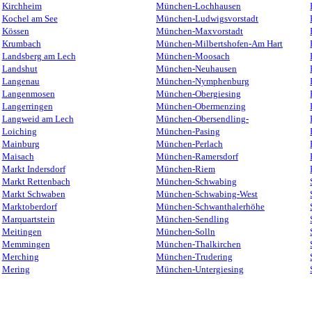
Kirchheim
München-Lochhausen
Kochel am See
München-Ludwigsvorstadt
Kössen
München-Maxvorstadt
Krumbach
München-Milbertshofen-Am Hart
Landsberg am Lech
München-Moosach
Landshut
München-Neuhausen
Langenau
München-Nymphenburg
Langenmosen
München-Obergiesing
Langerringen
München-Obermenzing
Langweid am Lech
München-Obersendling-
Loiching
München-Pasing
Mainburg
München-Perlach
Maisach
München-Ramersdorf
Markt Indersdorf
München-Riem
Markt Rettenbach
München-Schwabing
Markt Schwaben
München-Schwabing-West
Marktoberdorf
München-Schwanthalerhöhe
Marquartstein
München-Sendling
Meitingen
München-Solln
Memmingen
München-Thalkirchen
Merching
München-Trudering
Mering
München-Untergiesing