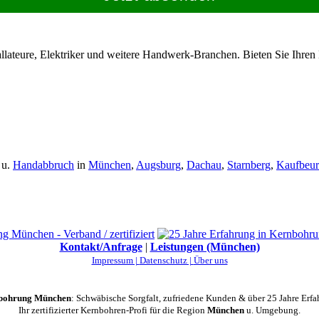
allateure, Elektriker und weitere Handwerk-Branchen. Bieten Sie Ihren
u.
Handabbruch
in
München
,
Augsburg
,
Dachau
,
Starnberg
,
Kaufbeur
Kontakt/Anfrage
|
Leistungen (München)
Impressum |
Datenschutz |
Über uns
bohrung München
: Schwäbische Sorgfalt, zufriedene Kunden & über 25 Jahre Erfa
Ihr zertifizierter Kernbohren-Profi für die Region
München
u. Umgebung.