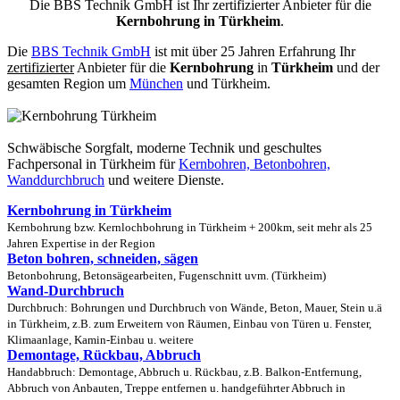
Die BBS Technik GmbH ist Ihr zertifizierter Anbieter für die
Kernbohrung in Türkheim
.
Die
BBS Technik GmbH
ist mit über 25 Jahren Erfahrung Ihr
zertifizierter
Anbieter für die
Kernbohrung
in
Türkheim
und der
gesamten Region um
München
und Türkheim.
Schwäbische Sorgfalt, moderne Technik und geschultes
Fachpersonal
in Türkheim für
Kernbohren, Betonbohren,
Wanddurchbruch
und weitere Dienste.
Kernbohrung in Türkheim
Kernbohrung bzw. Kernlochbohrung in Türkheim + 200km, seit mehr als 25
Jahren Expertise in der Region
Beton bohren, schneiden, sägen
Betonbohrung, Betonsägearbeiten, Fugenschnitt uvm. (Türkheim)
Wand-Durchbruch
Durchbruch: Bohrungen und Durchbruch von Wände, Beton, Mauer, Stein u.ä
in Türkheim, z.B. zum Erweitern von Räumen, Einbau von Türen u. Fenster,
Klimaanlage, Kamin-Einbau u. weitere
Demontage, Rückbau, Abbruch
Handabbruch: Demontage, Abbruch u. Rückbau, z.B. Balkon-Entfernung,
Abbruch von Anbauten, Treppe entfernen u. handgeführter Abbruch in