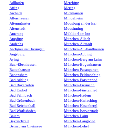
Adlkofen
Merching
Affing
Mering
Aichach
Mickhausen
Allershausen
Mindelheim
Altenmünster
Moosburg an der Isar
Altenstadt
Moosinning
Amerang
Mühldorf am Inn
Ampfing
München-Allach
Andechs
München-Altstadt
Aschgau im Cheimgau
München-Au-Haidhausen
Augsburg
München-Aubing
Aying
München-Berg am Laim
Baar-Ebenhausen
München-Bogenhausen
Babenhausen
München-Fasangarten
Babensham
München-Feldmoching
Bad Aibling
München-Forstenried
Bad Bayersolen
München-Freimann
Bad Endorf
München-Fürstenried
Bad Feilnbach
München-Hadern
Bad Grönenbach
München-Harlaching
Bad Reichenhall
München-Hasenbergl
Bad Wörlishofen
München-Isarvorstadt
Baiern
München-Laim
Bayrischzell
München-Langwied
Bernau am Cheimsee
München-Lehel