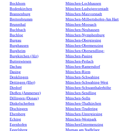
Bockhorn
München-Lochhausen
Bodenkirchen
München-Ludwigsvorstadt
Brannenburg
München-Maxvorstadt
Breitenbrumm
München-Milbertshofen-Am Hart
Brunnthal
München-Moosach
Buchbach
München-Neuhausen
Buchloe
München-Nymphenburg
Burgau
München-Obergiesing
Burghausen
München-Obermenzing
Burgheim
München-Obersendling-
Burgkirchen (Alz)
München-Pasing
Buttenwiesen
München-Perlach
Dachau
München-Ramersdorf
Dasing
München-Riem
Denklingen
München-Schwabing
Dettingen (Iller)
München-Schwabing-West
Diedorf
München-Schwanthalerhöhe
Dießen (Ammersee)
München-Sendling
Dillingen (Donau)
München-Solln
Dinkelscherben
München-Thalkirchen
Dischingen
München-Trudering
Ebersberg
München-Untergiesing
Eching
München-Westpark
Egenhofen
MünchenUntermenzing
Eggelsberg
Murnau am Staffelsee