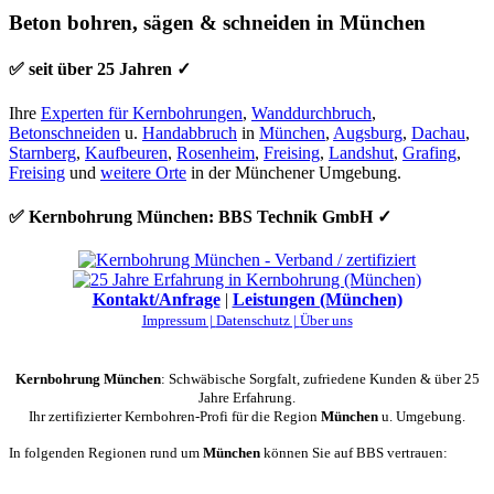
Beton bohren, sägen & schneiden in München
✅ seit über 25 Jahren ✓
Ihre
Experten für Kernbohrungen
,
Wanddurchbruch
,
Betonschneiden
u.
Handabbruch
in
München
,
Augsburg
,
Dachau
,
Starnberg
,
Kaufbeuren
,
Rosenheim
,
Freising
,
Landshut
,
Grafing
,
Freising
und
weitere Orte
in der Münchener Umgebung.
✅ Kernbohrung München: BBS Technik GmbH ✓
Kontakt/Anfrage
|
Leistungen (München)
Impressum |
Datenschutz |
Über uns
Kernbohrung München
: Schwäbische Sorgfalt, zufriedene Kunden & über 25
Jahre Erfahrung.
Ihr zertifizierter Kernbohren-Profi für die Region
München
u. Umgebung.
In folgenden Regionen rund um
München
können Sie auf BBS vertrauen: