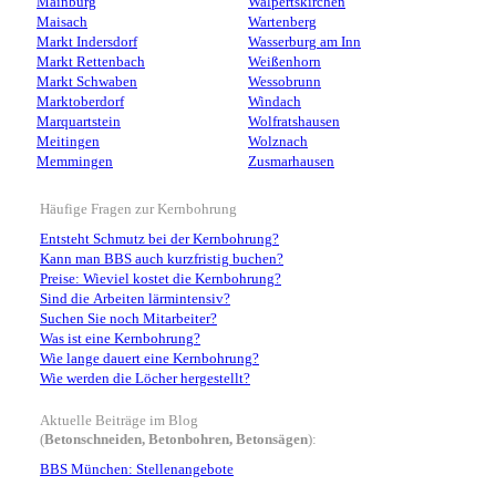
Mainburg
Walpertskirchen
Maisach
Wartenberg
Markt Indersdorf
Wasserburg am Inn
Markt Rettenbach
Weißenhorn
Markt Schwaben
Wessobrunn
Marktoberdorf
Windach
Marquartstein
Wolfratshausen
Meitingen
Wolznach
Memmingen
Zusmarhausen
Häufige Fragen zur Kernbohrung
Entsteht Schmutz bei der Kernbohrung?
Kann man BBS auch kurzfristig buchen?
Preise: Wieviel kostet die Kernbohrung?
Sind die Arbeiten lärmintensiv?
Suchen Sie noch Mitarbeiter?
Was ist eine Kernbohrung?
Wie lange dauert eine Kernbohrung?
Wie werden die Löcher hergestellt?
Aktuelle Beiträge im Blog
(
Betonschneiden, Betonbohren, Betonsägen
):
BBS München: Stellenangebote