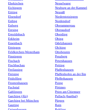
Ehekirchen
Nesselwang
Eichingen
Neuburg an der Kammel
Eitting
Neusäß
Elsendorf
Niederstotzingen
Erding
Nordendorf
Erdweg
Oberammergau
Eresing
Oberaudorf
Ergoldsbach
Oberding
Erkheim
Obing
Essenbach
Odelzhausen
Ettringen
Olching
Feldkirchen-Westerham
Ottobeuren
Finningen
Penzberg
Fischach
Petershausen
Fischbachau
Petting
Freilassing
Pfaffenhausen
Freising
Pfaffenhofen an der Ilm
Fridolfing
Pfefferhausen
Frontenhausen
Poing
Fuchstal
Pöttmes
Gablingen
Prien am Chiemsee
Garching (Alz)
Pullach (Isarthal)
Garching bei München
Pürgen
Gauting
Rain
Geisenhausen
Rehling