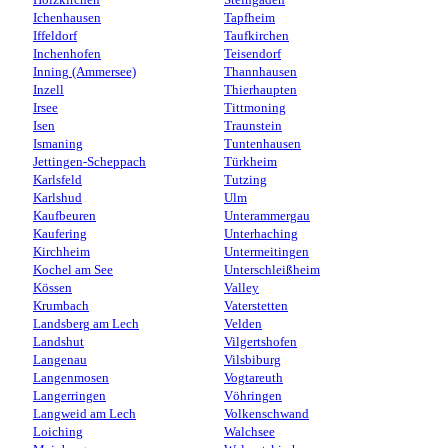
Holzkirchen
Steingaden
Ichenhausen
Tapfheim
Iffeldorf
Taufkirchen
Inchenhofen
Teisendorf
Inning (Ammersee)
Thannhausen
Inzell
Thierhaupten
Irsee
Tittmoning
Isen
Traunstein
Ismaning
Tuntenhausen
Jettingen-Scheppach
Türkheim
Karlsfeld
Tutzing
Karlshud
Ulm
Kaufbeuren
Unterammergau
Kaufering
Unterhaching
Kirchheim
Untermeitingen
Kochel am See
Unterschleißheim
Kössen
Valley
Krumbach
Vaterstetten
Landsberg am Lech
Velden
Landshut
Vilgertshofen
Langenau
Vilsbiburg
Langenmosen
Vogtareuth
Langerringen
Vöhringen
Langweid am Lech
Volkenschwand
Loiching
Walchsee