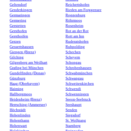
Geltendorf
Reichertshofen
Genderkingen
Rieden am Forggensee
Germaringen
Roggenburg
Germering
Röhrmoos
Gerstetten
Rosenheim
Gersthofen
Rot an der Rot
Gersthoifen
Rott am Inn
Gerzen
Ruderatshofen
Gessertshausen
Ruhpolding
Giengen (Brenz)
Schechen
Gilching
Scheyern
Gilgenberg am Weilhart
Schongau
Grafing bei München
Schrobenhausen
Gundelfinden (Donau)
Schwabmünchen
Günzburg
Schwangau
Haag (Oberbayern)
Schweitenkirchen
Haiming
Schwendi
Hallbergmoos
Schwenningen
Heidenheim (Brenz)
Seeon-Seebruck
Herrsching (Ammersee)
Seeshaupt
Höchstädt
Senden
Hohenlinden
Siegsdorf
Hohenthann
St. Wolfgang
Hohenwart
Starnberg